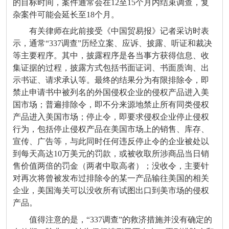
的目标时间，案件通常会在12至15个月内结束调查，复
杂案件可能会延长至18个月。
有关律师在此前接受《中国贸易报》记者采访时表
示，通常“337调查”历经立案、应诉、披露、听证和裁决
等主要程序。其中，披露程序是各当事方获得信息、收
集证据的过程，披露方式包括书面证词、书面质询、出
示书证、请求承认等。最终的结果分为有限排除令，即
禁止申请书中被列名的外国侵权企业的侵权产品进入美
国市场；普遍排除令，即不分来源地禁止所有同类侵权
产品进入美国市场；停止令，即要求侵权企业停止侵权
行为，包括停止侵权产品在美国市场上的销售、库存、
宣传、广告等，与此同时任何违反停止令的企业被处以
到每天高达10万美元的罚款，或被收取所涉商品当日销
售价值两倍的罚金（两者中取高者）；没收令，主要针
对再次将曾被发布过排除令的某一产品输往美国的相关
企业，美国海关可以没收所有试图出口到美市场的侵权
产品。
值得注意的是，“337调查”的救济措施并没有确定的