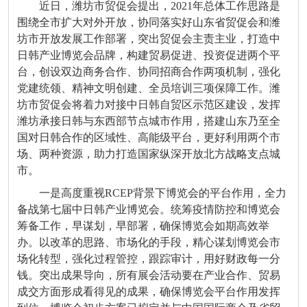
近日，潍坊市贸促会提出，2021年总体工作思路是
围绕全市扩大对外开放，协同落实好山东省贸促会和潍
坊市开放发展工作部署，突出贸促会主责主业，打造中
日韩产业博览会品牌，构建贸易促进、投资促进两个平
台，创设双边商务合作、协同招商合作两项机制，强化
党建统领、精神文明创建、全员培训三项保障工作。潍
坊市贸促会将着力对接中日韩自贸区示范区建设，发挥
潍坊承接日韩与东西部节点城市作用，搭建山东乃至全
国对日韩合作的区域性、高能级平台，更好利用两个市
场、两种资源，助力打造国家纵深开放北方战略支点城
市。
一是高度重视RCEP背景下博览会的平台作用，全力
备战第七届中日韩产业博览会。统筹疫情防控和博览会
筹备工作，早谋划，早部署，确保博览会如期高效举
办。以改革的思路、市场化的手段，精心谋划博览会市
场化转型，强化过程管控，跟踪审计，用好财政每一分
钱。突出成果导向，所有展会活动要在产业合作、贸易
成交方面形成看得见的成果，确保博览会平台作用发挥