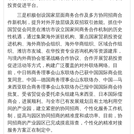
投资促进平台。
三是积极创设国家层面商务合作及多方协同招商合
作新机制，提升对外开放层级及双招双引效能。抓住中
国贸促会同意在潍坊市设立国家间商务合作机制的历史
性机遇，通过集聚海外派驻机构、重点国家贸易投资促
进机构、海外商协会组织、海外华商组织、区域合作组
织、潍坊市友城、在华投资专业咨询机构等资源建库，
与境内外商协会签署战略合作协议、合作开展贸易投资
促进活动等方式，构建广泛覆盖的对外联络网络。目
前，中日韩商务理事会山东联络办已获中国国际商会批
复同意。中国—德国商务理事会山东联络办、中国—马
来西亚联合商务理事会山东联络办已报中国国际商会待
批复。受省贸促会委托牵头组建马来西亚、日本国际儒
商会，进展顺利。与全市已有发展规划且有土地利用空
间的产业园，建立紧密的协同招商、个性化服务工作机
制，提高与园区协同招商的精准度和成功率。目前，协
同招商的产业园区已完成摸底筛查，个性化的精准对接
服务方案正在制定中。