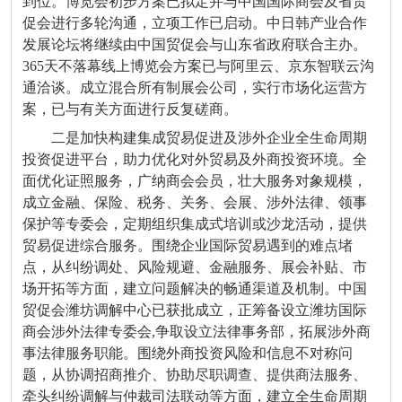
到位。博览会初步方案已拟定并与中国国际商会及省贸
促会进行多轮沟通，立项工作已启动。中日韩产业合作
发展论坛将继续由中国贸促会与山东省政府联合主办。
365天不落幕线上博览会方案已与阿里云、京东智联云沟
通洽谈。成立混合所有制展会公司，实行市场化运营方
案，已与有关方面进行反复磋商。
二是加快构建集成贸易促进及涉外企业全生命周期
投资促进平台，助力优化对外贸易及外商投资环境。全
面优化证照服务，广纳商会会员，壮大服务对象规模，
成立金融、保险、税务、关务、会展、涉外法律、领事
保护等专委会，定期组织集成式培训或沙龙活动，提供
贸易促进综合服务。围绕企业国际贸易遇到的难点堵
点，从纠纷调处、风险规避、金融服务、展会补贴、市
场开拓等方面，建立问题解决的畅通渠道及机制。中国
贸促会潍坊调解中心已获批成立，正筹备设立潍坊国际
商会涉外法律专委会,争取设立法律事务部，拓展涉外商
事法律服务职能。围绕外商投资风险和信息不对称问
题，从协调招商推介、协助尽职调查、提供商法服务、
牵头纠纷调解与仲裁司法联动等方面，建立全生命周期