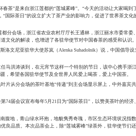
一杯春茶”是来自浙江莲都的“莲城雾峰”。“今天的活动让大家喝
，“国际茶日”的设立扩大了茶产业的影响力，促进了世界茶文化
莲都分会场，浙江省农业农村厅厅长王通林，浙江丽水市委常委
茶道文化的解读，也增进了各驻华使节对中国春茶的感受和认识
文尼亚驻华大使苏岚（Alenka Suhadolnik）说，中国倡
主任马洪涛谈到，在元宵节这样一个特别的节日，该中心携手浙
饮无疆，希望各国驻华使节及全世界人民爱上喝茶，爱上中国茶。
叶片从分会场的茶叶基地“传递”到主会场显示屏上，中外嘉宾共同
会第74届会议宣布每年5月21日为“国际茶日”，以赞美茶叶的
浙南腹地，青山绿水环抱，地貌隽秀奇瑰，市区生态环境状况指数
优良品质。本次品茶会上，除“莲城雾峰”绿茶外，驻华使节们