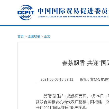
首页
>
全国联播
>
正文
春茶飘香 共迎“国
2021-03-08 15:39:11
编辑：
贸促会贸易
品茗话旧岁，把盏庆元宵。2月26日
驻联合国粮农机构代表广德福，阿根廷、
开启2021“国际茶日”欢庆序幕。