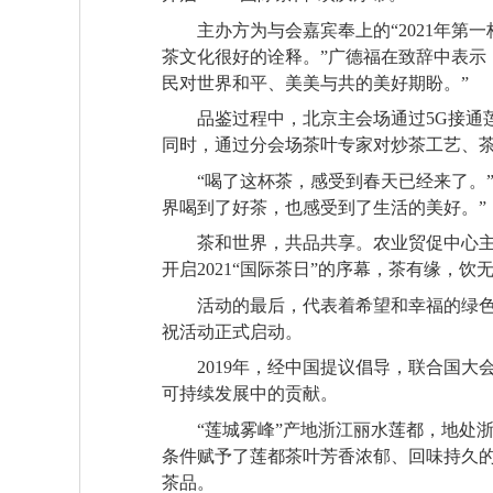
主办方为与会嘉宾奉上的“2021年第
茶文化很好的诠释。”广德福在致辞中表示
民对世界和平、美美与共的美好期盼。”
品鉴过程中，北京主会场通过5G接通
同时，通过分会场茶叶专家对炒茶工艺、
“喝了这杯茶，感受到春天已经来了。”斯洛
界喝到了好茶，也感受到了生活的美好。”
茶和世界，共品共享。农业贸促中心
开启2021“国际茶日”的序幕，茶有缘，
活动的最后，代表着希望和幸福的绿色
祝活动正式启动。
2019年，经中国提议倡导，联合国大
可持续发展中的贡献。
“莲城雾峰”产地浙江丽水莲都，地处
条件赋予了莲都茶叶芳香浓郁、回味持久的
茶品。