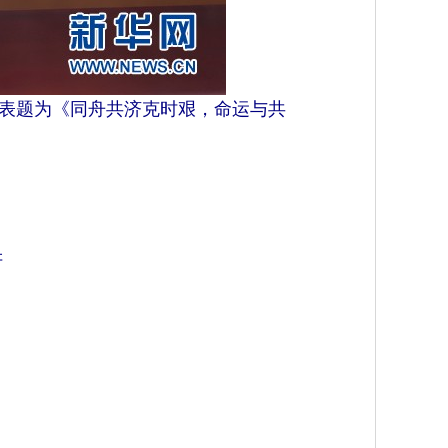
发表题为《同舟共济克时艰，命运与共
讲