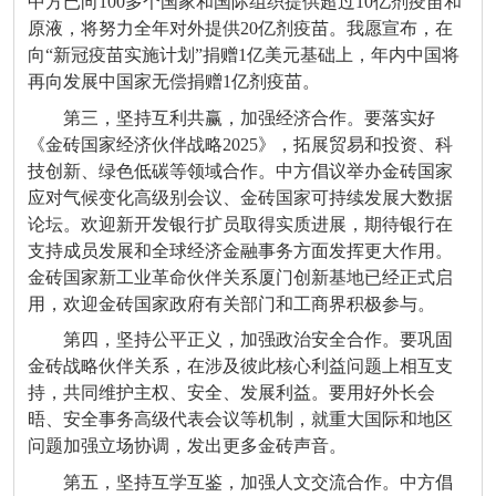
中方已向100多个国家和国际组织提供超过10亿剂疫苗和
原液，将努力全年对外提供20亿剂疫苗。我愿宣布，在
向“新冠疫苗实施计划”捐赠1亿美元基础上，年内中国将
再向发展中国家无偿捐赠1亿剂疫苗。
第三，坚持互利共赢，加强经济合作。要落实好
《金砖国家经济伙伴战略2025》，拓展贸易和投资、科
技创新、绿色低碳等领域合作。中方倡议举办金砖国家
应对气候变化高级别会议、金砖国家可持续发展大数据
论坛。欢迎新开发银行扩员取得实质进展，期待银行在
支持成员发展和全球经济金融事务方面发挥更大作用。
金砖国家新工业革命伙伴关系厦门创新基地已经正式启
用，欢迎金砖国家政府有关部门和工商界积极参与。
第四，坚持公平正义，加强政治安全合作。要巩固
金砖战略伙伴关系，在涉及彼此核心利益问题上相互支
持，共同维护主权、安全、发展利益。要用好外长会
晤、安全事务高级代表会议等机制，就重大国际和地区
问题加强立场协调，发出更多金砖声音。
第五，坚持互学互鉴，加强人文交流合作。中方倡