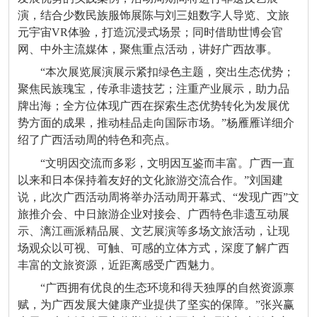
演，结合少数民族服饰展陈与刘三姐数字人导览、文旅
元宇宙VR体验，打造沉浸式场景；同时借助世博会官
网、中外主流媒体，聚焦重点活动，讲好广西故事。
“本次展览展演展示紧扣绿色主题，突出生态优势；
聚焦民族瑰宝，传承非遗技艺；注重产业展示，助力品
牌出海；全方位体现广西在探索生态优势转化为发展优
势方面的成果，推动桂品走向国际市场。”杨雁雁详细介
绍了广西活动周的特色和亮点。
“文明因交流而多彩，文明因互鉴而丰富。广西一直
以来和日本保持着友好的文化旅游交流合作。”刘国建
说，此次广西活动周将举办活动周开幕式、“发现广西”文
旅推介会、中日旅游企业对接会、广西特色非遗互动展
示、漓江画派精品展、文艺展演等多场文旅活动，让现
场观众以可视、可触、可感的立体方式，深度了解广西
丰富的文旅资源，近距离感受广西魅力。
“广西拥有优良的生态环境和得天独厚的自然资源禀
赋，为广西发展大健康产业提供了坚实的保障。”张兴赢