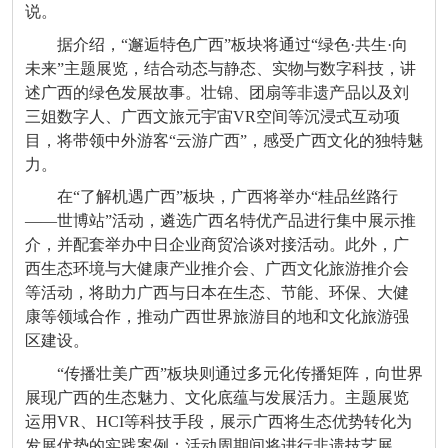
说。
据介绍，“邂逅特色广西”板块将通过“绿色·共生·向
未来”主题展览，结合动态与静态、实物与数字科技，讲
述广西的绿色发展故事。壮锦、团扇等非遗产品以及刘
三姐数字人、广西文旅元宇宙VR空间等沉浸式互动项
目，将带领中外游客“云游广西”，感受广西文化的独特魅
力。
在“了解机遇广西”板块，广西将举办“桂品丝路行
——世博站”活动，遴选广西名特优产品进行集中展示推
介，并配套举办中日企业商贸洽谈对接活动。此外，广
西生态环境与大健康产业推介会、广西文化旅游推介会
等活动，将助力广西与日本在生态、节能、环保、大健
康等领域合作，推动广西世界旅游目的地和文化旅游强
区建设。
“传播壮美广西”板块则通过多元化传播矩阵，向世界
展现广西的生态魅力、文化底蕴与发展活力。主题展览
运用VR、HCI等科技手段，展示广西将生态优势转化为
发展优势的实践案例；活动周期间将进行非遗技艺展