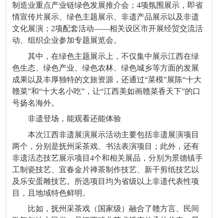
制造业重点产业链绿色发展推介会；4项氛围展示，即省
情宣传片展示、绿色主题展示、非遗产品展示以及非遗
文化展演；2项配套活动——相关设区市开展经贸交流活
动、组织企业参加专题展览会。
其中，在绿色主题展示上，不仅集中展示江西在绿
色生态、绿色产业、绿色农林、绿色城乡等方面的发展
成果以及丰厚独特的文旅资源，还通过“菜模”展陈“十大
赣菜”和“十大名小吃”，让“江西美如画赣菜香天下”的口
号扬名海外。
非遗登场，能观看还能体验
本次江西非遗展演展示活动主要包括非遗展演项目
两个，分别是抚州采茶戏、书法表演项目；此外，还有
非遗活态技艺展示项目4个和相关展品，分别为景德镇手
工制瓷技艺、宜春金片禅茶制作技艺、新干剪纸技艺以
及乐安蛋雕技艺。所选项目均为省级以上非遗代表性项
目，且地域特色鲜明。
比如，抚州采茶戏（国家级）融合了赣方言、民间