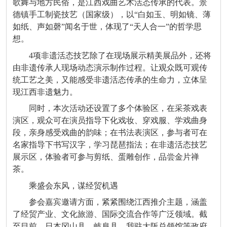
歌舞与地方民俗，是江西戏曲艺术活态传承的代表。景
德镇手工制瓷技艺（国家级），以“白如玉、明如镜、薄
如纸、声如磬”闻名于世，体现了“天人合一”的哲学思
想。
4项非遗活态技艺除了在现场展示精美展品外，还将
由非遗传承人现场动态演示制作过程。让观众既可观传
统工艺之美，又能感受非遗活态传承的生命力，立体呈
现江西非遗魅力。
同时，本次活动还设置了多个体验区，在采茶戏表
演区，观众可在演员指导下化戏妆、穿戏服、学戏曲身
段，亲身感受戏曲的韵味；在书法表演区，参与者可在
名家指导下书写汉字，学习琵琶指法；在非遗活态技艺
展示区，体验者可参与剪纸、蛋雕创作，品尝金片禅
茶。
乘盛会东风，谋经贸机遇
参会嘉宾邀请方面，紧紧围绕江西推介主题，涵盖
了经贸产业、文化旅游、国际交流合作等广泛领域。截
至目前，日本冈山县、岐阜县、我驻大阪总领馆等政府