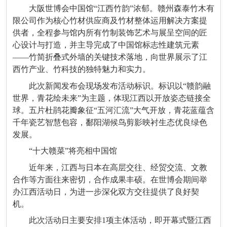
大阪世博会中国馆“江西竹韵”浓郁。赣州森泰竹木有
限公司作为核心竹材供应商及竹材整体运用解决方案提
供者，全程参与馆内所有竹制装饰艺术与展呈空间的匠
心设计与打造，并主导完成了中国馆标志性建筑元素
——竹简折叠式外墙的关键技术落地，向世界展示了江
西竹产业、竹科技的独特魅力和实力。
此次新闻发布会现场发布活动标识。标识以“赣韵融
世界，青花绘未来”为主题，体现江西以开放姿态链接全
球。五片杜鹃花瓣象征“五河汇流”大气开放，青花蓝蕴含
千年瓷艺智慧包容，鄱阳湖候鸟剪影映衬生态优良绿色
发展。
“十大赣菜”将亮相中国馆
近年来，江西与日本在高层交往、经贸交流、文教
合作等方面往来密切，合作成果丰硕。在世博会期间举
办江西活动日，为进一步深化双方交往提供了良好契
机。
此次活动日主要安排1项主体活动，即开幕式暨江西