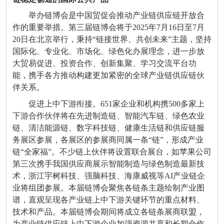
举办链博会是中国贸促会推动产业链供应链开放合
作的重要举措。第三届链博会将于2025年7月16日至7月
20日在北京举行，秉持“链接世界、共创未来”主题，坚持
国际化、专业化、市场化、绿色化办展理念，进一步放
大贸易促进、投资合作、创新集聚、学习交流平台功
能，携手各方推动构建更加紧密的全球产业链供应链伙
伴关系。
促进上中下游衔接。651家企业和机构携500多家上
下游合作伙伴将在先进制造链、智能汽车链、绿色农业
链、清洁能源链、数字科技链、健康生活链和供应链服
务展区参展，各展区的参展商同属一条“链”，形成产业
链“全家福”。不少链上伙伴将设置联合展台，如苹果公司
第三次携手我国供应商展示智能制造与绿色制造最新技
术，浙江宇树科技、强脑科技、海康威视等AI产业链企
业将组团参展。本届链博会聚焦各链条主题绘制产业图
谱，直观呈现各产业链上中下游关键环节的重点材料、
技术和产品。本届链博会期间将成立各链条展商联盟，
为产业链供应链上中下游企业加强资源共享和长期合作