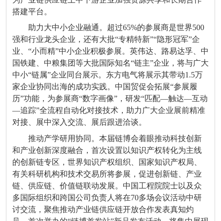
搭建平台。
助力大中小企业融通。超过65%的参展商是世界500
强和行业龙头企业，还有大批“专精特新”“隐形冠军”企
业、“小而精”中小企业积极参展。英伟达、路易达孚、中
国铁建、中粮集团等大批国际知名“链主”企业，将与广大
中小“链属”企业同台展示。东方电气将展示其带动1.5万
家企业协同出海的成功实践。中国贸促会拓展“参展履
历”功能，为参展商“数字画像”，研发“匹配—触达—互动
—追踪”全流程自动化对接技术，助力广大企业展前精准
对接、展中深入交流、展后跟进洽谈。
推动产学研用协同。本届链博会着眼推动科技创新
和产业创新深度融合，首次设置以知识产权转化为主线
的创新链专区，世界知识产权组织、国家知识产权局、
有关科研机构和技术交易所将参展，促进创新链、产业
链、供应链、价值链联动发展。中国工程院院士以及众
多国际组织和跨国公司负责人将在70多场会议活动中研
讨交流，聚焦推动产业链供应链开放合作发表真知灼