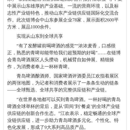
中展示山东雄厚的产业基础、一流的营商环境，以及标
志性产业链特色，推动山东产业链供应链国际化交流合
作。此次链博会中山东参展企业78家，展示面积2600平
方米，展品1000余件。
实现从山东到全球共享
“有了发酵罐前喝啤酒的感觉”“浓浓麦香，口感很
正，熟悉的青啤却能带给我们超预期的好喝”……在链博
会青岛啤酒展区人头攒动，机械臂自如伸展、精细操
作，为消费者奉上一杯杯青啤。
青岛啤酒酿酒师、国家啤酒评酒委员江欢指着展区
的两张地图，为记者和消费者展示了一条条生动的链条
——全球甄选、全球共享的完整供应链和产业链。
“在世界各地都可以买到青岛啤酒。一杯好喝的青岛
啤酒全球举杯的背后，是从‘田间’到‘餐桌’的全球产业链
供应链的创新合作生态。”江欢表示，稳定畅通的全球产
业链供应链，进一步助力青岛啤酒多元化、个性化、特
色化发展，形成了9大系列高品质产品。