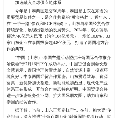
加速融入全球供应链体系
今年是中泰两国建交50周年，泰国是山东在东盟的
重要贸易伙伴之一，是合作共赢的“黄金搭档”。近年来，
在“一带一路”倡议和RCEP框架下，山东与泰国经贸合作
持续深化，展现出强劲的发展势头。2024年，双方贸易
额达746亿元人民币（约合104亿美元）、增长10.8%，33
家山东企业在泰国投资超4.8亿美元，打造了两国地方合
作的典范。
“中国（山东）·泰国主题活动暨供应链国际合作推介
洽谈会”于7月16日下午成功举办。中国贸促会副会长聂
文慧表示，泰国地理位置优越，自然资源丰富，投资环
境良好，中泰两国经贸合作紧密。山东贯通陆海、资源
富集，新优势加快塑造、新动能愈加凸显，现代化产业
体系正在形成，开放合作生态特色鲜明。中国贸促会将
进一步织密服务企业网、扩大国际朋友圈，助力山东和
泰国的经贸合作。
据了解，当前，山东正坚定扛牢“走在前、挑大梁”使
命担当，深入推进“十链百群万企”融链固链专项行动，助