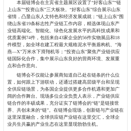
本届链博会在主宾省主题展区设置了“好客山东”“链
上山东”“投资山东”三大板块。“好客山东”综合展示山东
省情，凸显山东人文特色和经济发展成就；“链上山东”围
绕山东省19条标志性产业链工作内容，精选体现山东产
业链高端化、智能化、绿色化发展水平的高科技成果和
优质案例74件，包括来自43家企业的56件实物展品和18
件模型，如全球在建工程最大规格泥水平衡盾构机、“海
燕—X”万米水下滑翔机等；“投资山东”聚焦产业链供应
链国际化合作，集中展示山东良好的营商环境、发展重
点和合作意向。
链博会不仅能让参展商知道自己处在链条的什么位
置，如何跟上下游联动，还通过搭建高层级平台和呈现
全供应链场景，为各国企业提供更多合作机遇和更加广
阔的合作舞台。现场多位企业负责人表示，产业链供应
链合作的丰硕成果，充分证实了链博会的“链”是链接世
界、共创未来的“链”。在链博会现场，创新链与产业链在
这里深度融合，全球供应链产业链在这里交汇，全球企
业共生共赢的产业生态在这里显现勃勃生机。