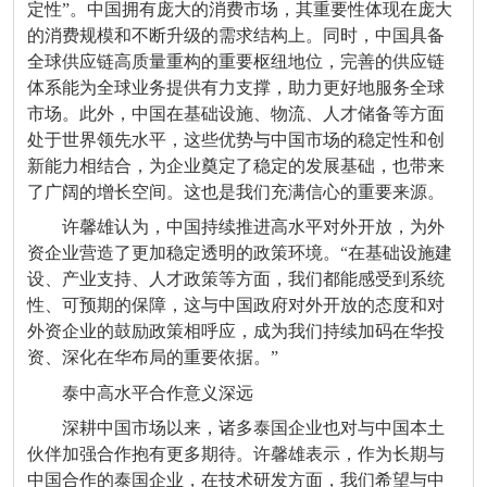
定性”。中国拥有庞大的消费市场，其重要性体现在庞大
的消费规模和不断升级的需求结构上。同时，中国具备
全球供应链高质量重构的重要枢纽地位，完善的供应链
体系能为全球业务提供有力支撑，助力更好地服务全球
市场。此外，中国在基础设施、物流、人才储备等方面
处于世界领先水平，这些优势与中国市场的稳定性和创
新能力相结合，为企业奠定了稳定的发展基础，也带来
了广阔的增长空间。这也是我们充满信心的重要来源。
许馨雄认为，中国持续推进高水平对外开放，为外
资企业营造了更加稳定透明的政策环境。“在基础设施建
设、产业支持、人才政策等方面，我们都能感受到系统
性、可预期的保障，这与中国政府对外开放的态度和对
外资企业的鼓励政策相呼应，成为我们持续加码在华投
资、深化在华布局的重要依据。”
泰中高水平合作意义深远
深耕中国市场以来，诸多泰国企业也对与中国本土
伙伴加强合作抱有更多期待。许馨雄表示，作为长期与
中国合作的泰国企业，在技术研发方面，我们希望与中