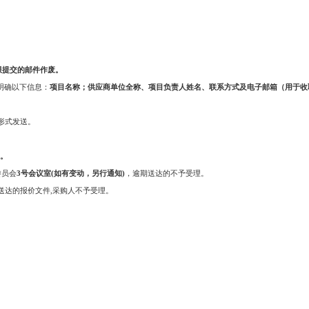
时限提交的邮件作废。
文应明确以下信息：
项目名称；供应商单位全称、项目负责人姓名、联系方式及电子邮箱（用于收
形式发送。
)。
委员会
3号会议室(如有变动，另行通知)
，逾期送达的不予受理。
送达的报价文件,采购人不予受理。