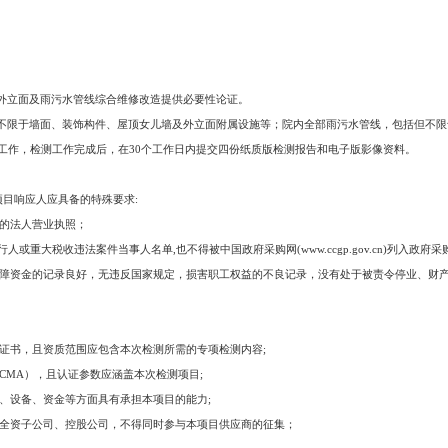
外立面及雨污水管线综合维修改造提供必要性论证。
不限于墙面、装饰构件、屋顶女儿墙及外立面附属设施等；院内全部雨污水管线，包括但不限
工作，检测工作完成后，在30个工作日内提交四份纸质版检测报告和电子版影像资料。
项目响应人应具备的特殊要求:
内的法人营业执照；
)列入失信被执行人或重大税收违法案件当事人名单,也不得被中国政府采购网(www.ccgp.gov.cn)
会保障资金的记录良好，无违反国家规定，损害职工权益的不良记录，没有处于被责令停业、财
质证书，且资质范围应包含本次检测所需的专项检测内容;
CMA），且认证参数应涵盖本次检测项目;
员、设备、资金等方面具有承担本项目的能力;
其全资子公司、控股公司，不得同时参与本项目供应商的征集；