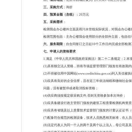
三、采购方式
：询价
四、预算金额（含税）
：20万元
五、采购需求
：
检测我会办公楼外立面及雨污水管线实际状况，对我会办公楼
检测范围包括：主办公楼我会使用部分的全部外立面，包括但
六、服务期限
：自合同签订之日起10个工作日内完成全部检测
七、申请人的资格要求
1.满足《中华人民共和国政府采购法》第二十二条规定；2.本
(1)具有独立法人资格，持有市场监督管理部门核发在有效期
(2)不得被信用中国网站(www.creditchina.gov.cn
(3)应具有良好的企业信誉，且在近三年依法纳税和缴纳社
问题，没有被暂停或者取消投标资格；
(4)供应商须按规定获采购文件,否则无资格参加本次询价；
(5)应具备建设行政主管部门颁发的建筑工程质量检测机构资
(6)应具有省级及以上质量技术监督部门颁发的计量认证证书（
(7)配备符合规范的检测设备，技术人员熟悉相关标准，在人
(8)法定代表人为同一个人的两个及两个以上法人，母公司及