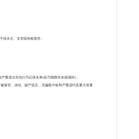
于排水主、支管线和检查井。
列入政府采购严重违法失信行为记录名单(处罚期限尚未届满的)；
产被接管、冻结、破产状态，无骗取中标和严重违约及重大质量