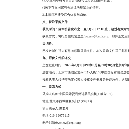
(9)供应商不得将项目分包或转让给其他主体实施；
(10)不存在国家有关法律法规禁止的情形。
3.本项目不接受联合体参与询价。
八、获取采购文件
获取时间：自本公告发布之日至8月5日17:00止，超过有效
获取方式：将报名信息发送至fwzxcw@ccpit.org，邮件正
目询价。
已发送邮件视为有意向领取采购文件。本次采购文件采用邮件
九、报价文件的递交
递交截止时间：
2025年8月7日09时00分至09时30分(北京时间
递交地点：北京市西城区复兴门外大街1号中国国际贸易促进
授权代表人须携带法定代表人授权委托书及身份证原件。逾期
十、联系方式
采购人名称:中国国际贸易促进委员会机关服务中心
地址:北京市西城区复兴门外大街1号
项目联系人:史老师
电话:010-88075115
电子邮箱:fwzxcw@ccpit.org