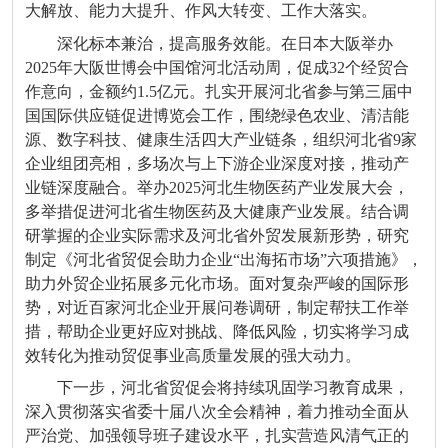
大解放、能力大提升、作风大转变、工作大落实。
深化标本兼治，提高服务效能。在日本大阪举办
2025年大阪世博会中国馆河北活动周，促成32个经贸合
作意向，金额约1.5亿元。扎实开展河北省参与第三届中
国国际供应链促进博览会工作，围绕绿色农业、清洁能
源、数字科技、健康生活四大产业链条，组织河北省9家
企业组团亮相，多场次与上下游企业深度对接，推动产
业链深度融合。举办2025河北生物医药产业发展大会，
多举措促进河北省生物医药及大健康产业发展。结合调
研掌握的企业实际需求及河北省外贸发展新形势，研究
制定《河北省贸促会助力企业“出海拓市场”六项措施》，
助力外贸企业拓展多元化市场。面对复杂严峻的国际形
势，对近百家河北企业开展问卷调研，制定帮扶工作举
措，帮助企业更好应对挑战、降低风险，切实将学习成
效转化为推动贸促事业高质量发展的强大动力。
下一步，河北省贸促会将持续巩固学习教育成果，
深入贯彻落实省委十届八次全会精神，着力推动全面从
严治党、加强领导班子建设水平，扎实营造风清气正的