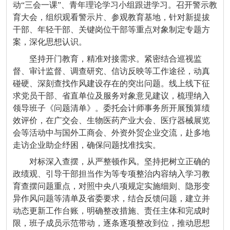
动“三会一课”、青年理论学习小组跟进学习。召开警示教
育大会，组织观看警示片、参观教育基地，针对新提拔
干部、年轻干部、关键岗位干部等重点对象制定专题方
案，深化思想认识。
坚持开门教育，精准对接需求。紧密结合巡视监
督、审计监督、调查研究、信访反映等工作途径，动真
碰硬、深刻查找作风建设存在的突出问题。线上线下征
求党员干部、省直单位及服务对象意见建议，梳理纳入
领导班子《问题清单》。委托会计师事务所开展预算绩
效评价，在广交会、生物医药产业大会、医疗器械展览
会等活动中与国外工商会、外资外贸企业交流，赴多地
走访企业助企纾困，确保问题找准找实。
对标深入查摆，从严整顿作风。坚持把树立正确的
政绩观、引导干部担当作为等专项整治内容纳入学习教
育查摆问题重点，对照中央八项规定实施细则、隐形变
异作风问题等清单及省委要求，结合反馈问题，建立并
动态更新工作台账，明确整改措施、责任主体和完成时
限，班子成员示范带动，逐条逐项整改到位，推动思想