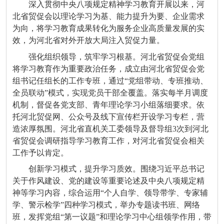
深入贯彻中央八项规定精神学习教育开展以来，河
北省贸促会以理论学习为基、能力提升为要、企业需求
为向，将学习教育成果转化为服务企业高质量发展的实
效，为河北省对外开放大局注入贸促力量。
强化组织领导，筑牢学习根基。河北省贸促会党组
将学习教育作为重要政治任务，成立由河北省贸促会党
组书记任组长的工作专班，通过“党组带动、专班推动、
全员联动”模式，实现党员干部全覆盖。落实每半月调度
机制，督促各党支部、青年理论学习小组落细要求。依
托河北贸促网、公众号及线下宣传栏开设学习专栏，营
造浓厚氛围。河北省直机关工委领导及督导组3次到河北
省贸促会调研指导学习教育工作，对河北省贸促会相关
工作予以肯定。
创新学习模式，提升学习质效。围绕习近平总书记
关于作风建设、党的建设等重要论述及中央八项规定精
神等学习内容，综合运用“个人自学、领导带学、专家辅
学、警示检学”四种学习模式，举办专题读书班、网络
班，发挥党组“第一议题”和理论学习中心组领学作用，带