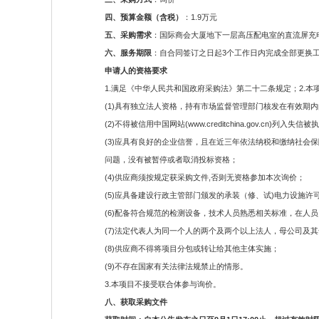
四、预算金额（含税）
：1.9万元
五、采购需求
：国际商会大厦地下一层高压配电室的直流屏充电
六、服务期限
：自合同签订之日起3个工作日内完成全部更换
申请人的资格要求
1.满足《中华人民共和国政府采购法》第二十二条规定；2.本
(1)具有独立法人资格，持有市场监督管理部门核发在有效期
(2)不得被信用中国网站(www.creditchina.gov.c
(3)应具有良好的企业信誉，且在近三年依法纳税和缴纳社
问题，没有被暂停或者取消投标资格；
(4)供应商须按规定获采购文件,否则无资格参加本次询价；
(5)应具备建设行政主管部门颁发的承装（修、试)电力设施许
(6)配备符合规范的检测设备，技术人员熟悉相关标准，在人
(7)法定代表人为同一个人的两个及两个以上法人，母公司及
(8)供应商不得将项目分包或转让给其他主体实施；
(9)不存在国家有关法律法规禁止的情形。
3.本项目不接受联合体参与询价。
八、获取采购文件