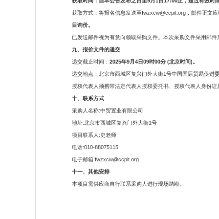
获取时间：自本公告发布之日至9月1日17:00止，超过有效
获取方式：将报名信息发送至fwzxcw@ccpit.org，邮件正
目询价。
已发送邮件视为有意向领取采购文件。本次采购文件采用邮件
九、报价文件的递交
递交截止时间：
2025年9月4日09时00分 (北京时间)。
递交地点：北京市西城区复兴门外大街1号中国国际贸易促进
授权代表人须携带法定代表人授权委托书、授权代表人身份证
十、联系方式
采购人名称:中贸置业有限公司
地址:北京市西城区复兴门外大街1号
项目联系人:史老师
电话:010-88075115
电子邮箱:fwzxcw@ccpit.org
十一、其他安排
本项目需供应商自行联系采购人进行现场踏勘。