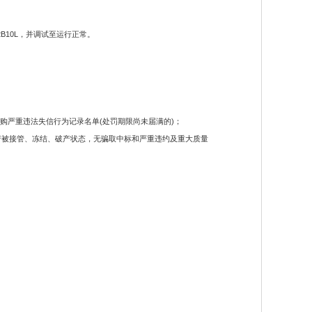
10L，并调试至运行正常。
)列入政府采购严重违法失信行为记录名单(处罚期限尚未届满的)；
产被接管、冻结、破产状态，无骗取中标和严重违约及重大质量