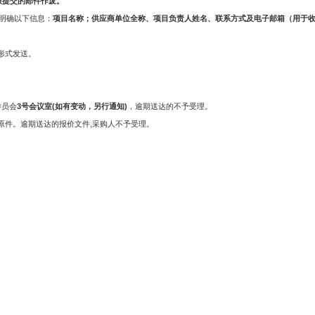
时限提交的邮件作废。
文应明确以下信息：
项目名称；供应商单位全称、项目负责人姓名、联系方式及电子邮箱（用于
形式发送。
委员会
3号会议室(如有变动，另行通知)
，逾期送达的不予受理。
原件。逾期送达的报价文件,采购人不予受理。