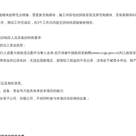
模块故障无法维修，需更换充电模块，施工内容包括拆除原直流屏充电模块、安装新模块K2B
工作，测试工作完成后，在3个工作日内提交四份纸质版验收报告。
项目响应人应具备的特殊要求:
内的法人营业执照；
n)列入失信被执行人或重大税收违法案件当事人名单,也不得被中国政府采购网(www.ccgp.gov.cn
会保障资金的记录良好，无违反国家规定，损害职工权益的不良记录，没有处于被责令停业、财
可证及相应资质。
员、设备、资金等方面具有承担本项目的能力;
其全资子公司、控股公司，不得同时参与本项目供应商的征集；