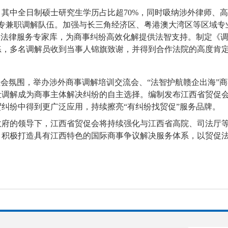
，其中全日制硕士研究生学历占比超70%，同时吸纳涉外律师、
人专兼职调解队伍。加强与长三角经济区、粤港澳大湾区等区域
商事法律服务专家库，为商事纠纷高效化解提供法智支持。制定《
练，多名调解员收到当事人锦旗致谢，并得到合作法院的高度肯
社会氛围，举办涉外商事调解培训交流会、“法智护航赣企出海”
让调解成为商事主体解决纠纷的自主选择。编制发布江西省贸促
纠纷中得到更广泛应用，持续擦亮“有纠纷找贸促”服务品牌。
政府的领导下，江西省贸促会将持续强化与江西省高院、司法厅
，积极打造具有江西特色的国际商事争议解决服务体系，以贸促