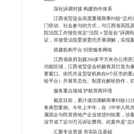
深化诉调对接 构建协作体系
江西省贸促会高度重视商事纠纷“总对
门联动、社会参与的方式，与江西省高院及
院法院工作报告肯定“法院＋贸促会”诉调
证，并接受法院委派委托开展调解，实现
搭建机构平台 织密服务网络
江西省政府划拨260多平方米办公用
功能区域，江西省贸促会积极将其打造为兼
要窗口。依托市县贸促机构在6个区市的重点
纷平台）开展常态化、制度化解纷协作，
服务重点领域 护航营商环境
截至目前，累计成功调解商事纠纷12
务典型案例。今年上半年，在《中华人民共
属国企与民营房地产企业借贷纠纷案，涉案
业节省了近50万元诉讼费用。此案件是“
汇聚专业资源 夯实队伍基础