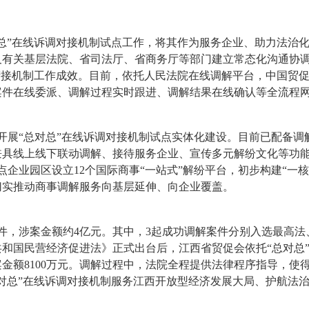
总”在线诉调对接机制试点工作，将其作为服务企业、助力法治
有关基层法院、省司法厅、省商务厅等部门建立常态化沟通协调机
衔接机制工作成效。目前，依托人民法院在线调解平台，中国贸促
案件在线委派、调解过程实时跟进、调解结果在线确认等全流程
房开展“总对总”在线诉调对接机制试点实体化建设。目前已配备
具线上线下联动调解、接待服务企业、宣传多元解纷文化等功能
企业园区设立12个国际商事“一站式”解纷平台，初步构建“一核
切实推动商事调解服务向基层延伸、向企业覆盖。
2件，涉案金额约4亿元。其中，3起成功调解案件分别入选最高
和国民营经济促进法》正式出台后，江西省贸促会依托“总对总
金额8100万元。调解过程中，法院全程提供法律程序指导，使
总对总”在线诉调对接机制服务江西开放型经济发展大局、护航法