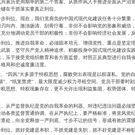
乱兴衰历史周期率的第二个答案。从抓作风入手推进全面从严治
关键在于抓落实要真正到位。
一步到位。现在，我们党肩负的中国式现代化建设任务十分繁重
刀刃向内、激浊扬清、刮骨疗毒，非但不会影响党的形象和威信
更充分地调动党员干部的积极性；非但不会影响经济社会发展，
步到位。推进自我革命，必须固本培元、增强党性。重点是坚定
论武装，坚守共产党人精神追求。积极投身中国式现代化建设实
活，乐于接受党组织教育和各方面监督。对照正反典型进行自我
界格局和忠诚度廉洁度。
。“四风”大多源于特权思想，腐败突出表现是以权谋私。党的
猫”、“纸笼禁虎”，最大限度减少权力寻租空间。党员干部要时
特权思想、特权现象存在，更不允许出现利益集团、权势团体、
位。从严监督执纪是党的自我革命的利器。对违纪违法问题必须
推动各类监督贯通协调。在从严执纪上，要严格标准，将党风党
肃查处，向全党释放一严到底、寸步不让的信号，形成有效的震
步到位。抓好党建是本职，不抓党建是失职，抓不好党建是不称