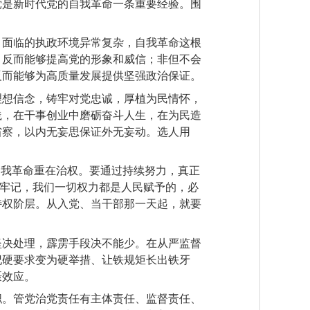
党是新时代党的自我革命一条重要经验。围
，面临的执政环境异常复杂，自我革命这根
，反而能够提高党的形象和威信；非但不会
反而能够为高质量发展提供坚强政治保证。
理想信念，铸牢对党忠诚，厚植为民情怀，
践，在干事创业中磨砺奋斗人生，在为民造
省察，以内无妄思保证外无妄动。选人用
自我革命重在治权。要通过持续努力，真正
刻牢记，我们一切权力都是人民赋予的，必
特权阶层。从入党、当干部那一天起，就要
坚决处理，霹雳手段决不能少。在从严监督
纪硬要求变为硬举措、让铁规矩长出铁牙
慑效应。
职。管党治党责任有主体责任、监督责任、