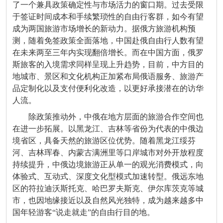
了一个兼具政策确定性与市场活力的窗口期。过去受限
于签证时间成本和手续繁琐性的自由行客群，如今有望
成为两国旅游市场增长的新动力。据俄方旅游机构预
测，随着免签政策全面落地，中国赴俄自由行人数有望
在未来两至三年内实现翻倍增长。而在中国方面，俄罗
斯旅客的入境需求同样呈现上升趋势，目前，中方目的
地城市、景区和文化机构正加紧布局俄语服务、旅游产
品定制化以及支付便利化改造，以更好承接潜在的访华
人流。
除政策推动外，中俄在地方层面的旅游合作空间也
在进一步拓展。以黑龙江、吉林等省份为代表的中俄边
境省区，具备天然的旅游区位优势。随着黑龙江绥芬
河、吉林珲春、内蒙古满洲里等口岸城市对外开放程度
持续提升，中俄边境旅游正从单一的观光消费模式，向
体验式、互动式、深度文化型模式加速转型。俄远东地
区的符拉迪沃斯托克、哈巴罗夫斯克、伊尔库茨克等城
市，也因地缘接近以及自然风光独特，成为越来越多中
国年轻游客“说走就走”的自由行目的地。