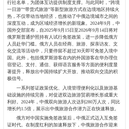
行社名单，为团体互访提供制度支撑。与此同时，“跨境
一日游”“带货式旅游”等新型旅游方式在边境地区持续火
热，不仅带动当地经济，也推动了中俄边境城市之间的
深度互动，成为区域经济增长的新现象。2024年9月，中
国外交部宣布，自2025年9月15日至2026年9月14日将对
俄罗斯普通护照持有人试行免签政策，进一步降低俄方
人员赴华门槛。俄方人员在经商、旅游、探亲访友、文
化交流等活动中，只要停留不超过30天即可免签入境中
国。此外，包括俄罗斯游客在内的外国游客在华办理住
宿登记、支付、通信、获得语言服务等方面的便利度显
著提升，释放出中国持续扩大开放、推动双向交流的积
极信号。
一系列签证政策优化、入境管理便利化以及旅游基
础设施的持续完善，对促进双边旅游贸易增长形成重大
利好。2024年，中俄双向旅游人次达到280万人次，同比
增长约1.5倍，展示出中俄旅游合作潜力正在快速释放。
俄方对中国实施免签政策后，中俄正式迈入互免签
证时代。在制度红利的加速释放下，中俄旅游合作迎来