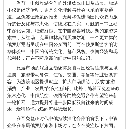
当前，中俄旅游合作的外溢效应正日益凸显。旅游
不仅是经济活动，更是文化理解与社会联系的重要通
道。互免签证政策的推出，无疑将促进两国民众双向旅
行的普及化与常态化，使彼此在真实、可触的日常互动
中深化认知、增进好感。在中国游客对俄罗斯的旅游探
索中，从红场、克里姆林宫到贝加尔湖，一个更立体的
俄罗斯逐渐呈现在中国公众面前；而在俄罗斯游客的访
华体验中，中国的传统文化、都市风貌、夜间经济和现
代科技，正在不断刷新他们对中国的认识。
旅游市场的深度互动还将反哺两国经贸往来与区域
发展。旅游带动餐饮、住宿、交通、零售等行业链条扩
容，为边境地区提供就业、扩大市场供给，形成“旅游—
消费—产业—发展”的良性循环。此外，随着互免签证政
策常态化，中俄航空、铁路等跨境交通合作有望迎来新
一轮扩容，运力提升将进一步降低双向往来的时间成
本，增强旅游市场的可持续增长。
在互免签证时代中俄持续深化合作的背景下，中资
企业在布局俄罗斯旅游市场时，也应在关注以下方面。