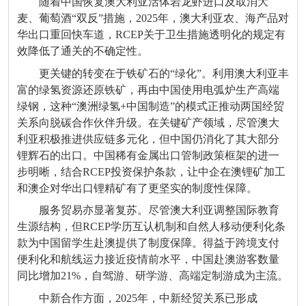
随着中国恢复澳大利亚活体岩龙虾进口及取消大
麦、葡萄酒“双反”措施，2025年，澳大利亚农、海产品对
华出口重回快车道，RCEP关于卫生措施透明化的规定有
效降低了通关的不确定性。
更关键的转变在于铁矿石的“绿化”。利用澳大利亚丰
富的绿氢资源还原铁矿，再由中国使用电弧炉生产高端
绿钢，这种“澳洲绿氢+中国制造”的模式正推动两国经贸
关系向脱碳合作伙伴升级。在关键矿产领域，尽管澳大
利亚积极推进供应链多元化，但中国仍消化了其大部分
锂辉石的出口。中国稀有金属出口管制政策框架的进一
步明晰，结合RCEP投资保护条款，让中企在澳锂矿加工
和澳企对华出口锂精矿有了更坚实的制度性保障。
服务贸易亦显著复苏。尽管澳大利亚调整国际教育
生源结构，但RCEP学历互认机制和自然人移动便利化条
款为中国留学生赴澳提供了制度保障。得益于跨境支付
便利化和航线运力接近疫情前水平，中国赴澳游客数量
同比增加21%，自驾游、研学游、高端定制游成为主流。
中新合作方面，2025年，中新经贸关系已形成