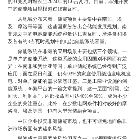
的31兆瓦时增长至2024年的1.6吉瓦时。目前，非洲开发
中的储能项目规模超过18吉瓦时。
从地域分布来看，储能项目主要集中在南非、埃
及、摩洛哥等国，这些国家纷纷出台储能发展规划。南
非规划中的电池储能系统容量达11吉瓦时，摩洛哥和埃
及各有约3吉瓦时规划中的电池储能系统容量。
储能系统在非洲的应用场景主要包括三个领域。一
是单户的储能系统，这类系统的应用因国别不同而有差
异：在南非和赞比亚等国，单户储能系统已经得到广泛
应用；而在尼日利亚，仍有93%的家庭使用柴油发电机发
电，对单户储能的需求依然旺盛。二是工商业设施的储
能系统，36氪平台的一篇文章提到，这一层面“刚需、空
间大、利润高”，内部收益率可达40%至50%，成为不少
企业的关注重点。此外，在少数电网条件相对较好的摩
洛哥、埃及等国，也有大型光储融合项目。
中国企业投资非洲储能市场，也不可避免地面临非
洲市场所固有的诸多风险。
融资成本是重要的风险因素之一。非洲国家银行贷