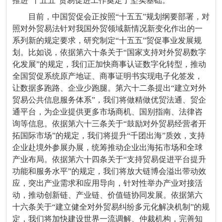
推进“十五五”贸易促进工作奠定了坚实基础。
目前，中国贸促会正按照“十五五”规划纲要部署，对
照对外贸易法针对我国外贸领域新情况新变化作出的一
系列新的规定要求，研究制定“十五五”贸促事业发展规
划。比如说，依据第六十条关于“国家支持对外贸易数字
化发展”的规定，我们正加快商事认证数字化转型，推动
全国贸促系统原产地证、商事证明书实现电子化签发，
让数据多跑路、企业少跑腿。第六十二条提出“建立对外
贸易公共信息服务体系”，我们将做精做优贸法通、贸企
通平台，为企业提供更多市场商机、国别指南、法律咨
询等信息。依据第六十三条关于“鼓励对外贸易经营者开
拓国际市场”的规定，我们将提升“千团出海”质效，支持
企业赴境外参展办展，统筹推动企业出海拓市场和全球
产业布局。依据第六十四条关于“支持贸易促进平台提升
功能和服务水平”的规定，我们将放大链博会溢出带动效
应，突出产业需求和应用导向，针对性举办产业对接活
动，推动创新链、产业链、价值链协同发展。依据第六
十六条关于“建立健全对外贸易纠纷多元化解决机制”的规
定，我们将加快建设世界一流调解、仲裁机构，完善知