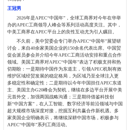
王冠男
2026
年是
APEC
“中国年”，全球工商界对今年在华举
办的
APEC
工商领导人峰会等系列活动高度关注。其中，
中美工商界在
APEC
平台上的良性互动尤为引人瞩目。
不久前，美中贸委会专门举办
APEC
“中国年”展望研
讨会，来自
40
余家美国企业的
150
余名代表出席。中国贸
促会派员参会并介绍今年
APEC
工商活动安排和重点合作
领域。美国工商界对
APEC
“中国年”表达了积极支持和热
切期盼：一是期待中国作为东道主，引领
APEC
机制有效
维护区域经贸发展的稳定格局，为区域乃至全球注入更
多稳定性和确定性；二是期待以今年中国担任
APEC
东道
主、美国主办
G20
峰会为契机，继续在多边平台开展中美
元首外交，加强两国战略沟通；三是期待借鉴科技创
新“中国方案”，在人工智能、数字经济等前沿领域与中国
超大规模市场深度对接，挖掘互利共赢合作新机遇。多
家美国企业明确表示，将继续深耕中国市场，积极参与
APEC
“中国年”系列工商活动。