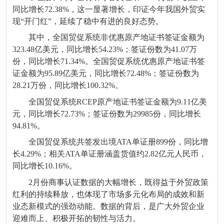
同比增长
72.38%
，这一显著增长，印证今年我国外贸实
现“开门红”，延续了稳中有进的良好态势。
其中，全国贸促系统非优惠原产地证书签证金额为
323.48
亿美元，同比增长
54.23%
；签证份数为
41.07
万
份，同比增长
71.34%
。全国贸促系统优惠原产地证书签
证金额为
95.89
亿美元，同比增长
72.48%
；签证份数为
28.21
万份，同比增长
100.32%
。
全国贸促系统
RCEP
原产地证书签证金额为
9.11
亿美
元，同比增长
72.73%
；签证份数为
29985
份，同比增长
94.81%
。
全国贸促系统共签发出境
ATA
单证册
899
份，同比增
长
4.29%
；相关
ATA
单证册涵盖货值约
2.82
亿元人民币，
同比增长
10.16%
。
2
月份商事认证数据的大幅增长，既得益于外贸政策
红利的持续释放，也体现了市场多元化布局的成效和新
业态新模式的强劲动能。数据的背后，是广大外贸企业
迎难而上、积极开拓的韧性与活力。