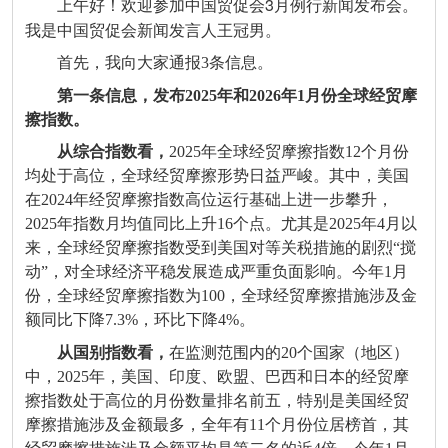
上午好！欢迎参加中国贸促会3月例行新闻发布会。
我是中国贸促会新闻发言人王冠男。
首先，我向大家通报3条信息。
第一条信息，发布
2025
年和
2026
年
1
月份全球经贸摩
擦指数。
从综合指数看，
2025
年全球经贸摩擦指数
12
个月份
均处于高位，全球经贸摩擦形势日益严峻。其中，美国
在
2024
年经贸摩擦指数高位运行基础上进一步攀升，
2025
年指数月均值同比上升
16
个点。尤其是
2025
年
4
月以
来，全球经贸摩擦指数受到美国对等关税措施的剧烈“搅
动”，对全球经济平稳发展造成严重负面影响。今年
1
月
份，全球经贸摩擦指数为
100
，全球经贸摩擦措施涉及金
额同比下降
7.3%
，环比下降
4%
。
从国别指数看，
在监测范围内的
20
个国家（地区）
中，
2025
年，美国、印度、欧盟、巴西和日本的经贸摩
擦指数处于高位的月份数量排名前五，特别是美国经贸
摩擦措施涉及金额最多，全年有
11
个月份位居榜首，其