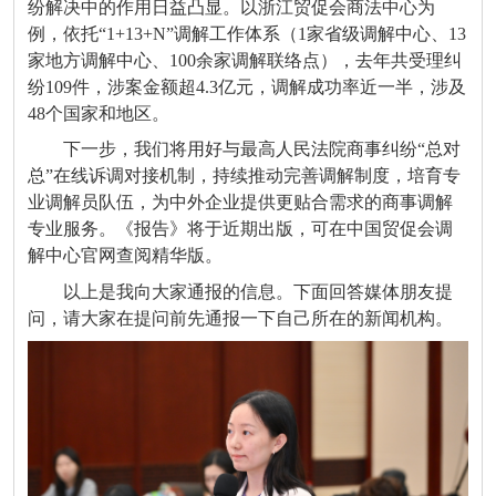
纷解决中的作用日益凸显。以浙江贸促会商法中心为
例，依托“
1+13+N
”调解工作体系（
1
家省级调解中心、
13
家地方调解中心、
100
余家调解联络点），去年共受理纠
纷
109
件，涉案金额超
4.3
亿元，调解成功率近一半，涉及
48
个国家和地区。
下一步，我们将用好与最高人民法院商事纠纷“总对
总”在线诉调对接机制，持续推动完善调解制度，培育专
业调解员队伍，为中外企业提供更贴合需求的商事调解
专业服务。《报告》将于近期出版，可在中国贸促会调
解中心官网查阅精华版。
以上是我向大家通报的信息。下面回答媒体朋友提
问，请大家在提问前先通报一下自己所在的新闻机构。