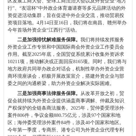
区发展工商大会、全球工商法治大会以及外资企业“地方
行”、“友谊杯”中外政企体育邀请赛等多元品牌活动的外
资促进活动集群，旨在促进中外企业交流，推动贸易投
资项目落地。4月14日至16日，我们将在南昌、赣州举办
今年首场外资企业“江西行”活动。
二是加强排忧解难服务保障。
我们将持续发挥服务
外资企业工作专班和中国国际商会外资企业工作委员会
作用。截至2025年底，全国贸促系统累计收集外资诉求
10211项，推动解决或正面回应8165项。同时，我们将与
地方政府共同举办政企对话会，机制性举办外资企业营
商环境座谈会，积极开展政策宣介，搭建外资企业与部
委之间的沟通桥梁，助力外资企业解决实际困难。
三是加强商事法律服务保障。
从改革开放之初，贸
促会就持续为外资企业提供涵盖商事调解、仲裁及知识
产权保护的全链条商法服务。2025年，贸仲委受理涉外
案件806件，争议金额880.75亿元，涉及97个国家和地
区；海仲委受理涉外案件84件，涉及40个国家和地区。
今年第一季度，专商所、港专公司为外资企业代理专利