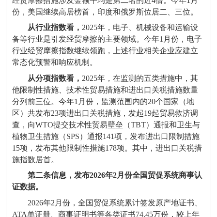
经贸摩擦措施涉及金额平均是第二名的近
4
倍。今年
1
月
份，美国继续高居榜首，印度和俄罗斯位居二、三位。
从行业指数看，
2025
年，电子、机械设备和运输设
备等行业是引发经贸摩擦的主要领域。今年
1
月份，电子
行业经贸摩擦指数继续领跑，上述行业相关企业应建立
常态化预警和响应机制。
从分项指数看，
2025
年，在监测的五类措施中，其
他限制性措施、技术性贸易措施和进出口关税措施数量
分列前三位。今年
1
月份，监测范围内的
20
个国家（地
区）共发布
23
项进出口关税措施，发起
19
起贸易救济调
查，向
WTO
提交技术性贸易壁垒（
TBT
）通报和卫生与
植物卫生措施（
SPS
）通报
141
项，发布进出口限制措施
15
项，发布其他限制性措施
178
项。其中，进出口关税措
施指数居首。
第二条信息，发布
2026
年
2
月份全国贸促系统商事认
证数据。
2026
年
2
月份，全国贸促系统累计签发原产地证书、
ATA
单证册、商事证明书等各类证书
74.45
万份，较上年