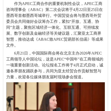
作为
APEC
工商合作的重要机制性会议，
APEC
工商
咨询理事会（
ABAC
）第二次会议将于
4
月
22
日至
25
日在
墨西哥首都墨西哥城举行。中国贸促会将与墨西哥外贸
委员会共同做好会议筹办工作，紧扣“开放、互通、协
同”主题，聚焦区域经济一体化、互联互通、可持续发
展、数字创新及金融经济等关键议题，汇聚亚太工商界
智慧，推动达成《
ABAC
致
APEC
贸易部长信函》等成果
文件。
6
月
21
日，中国国际商会将在北京主办
2026
年
APEC
工商领导人中国论坛，这是
APEC
“中国年”在工商领域的
一项重要创新活动。论坛报名工作将于
4
月正式启动，诚
邀各界朋友踊跃参与，共同为亚太经贸合作贡献智慧与
力量，欢迎各位媒体朋友届时现场参会报道。