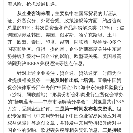
海风险、抢抓发展机遇。
从企业咨询来看，
主要集中在国际贸易的出证认
证、外贸实务、外贸合规、政策法规等方面，约占咨询
总量的61%；其次是资金和产品纠纷解决类（17%）；咨
询国别涉及韩国、美国、俄罗斯、哈萨克斯坦、土耳
其、欧盟、泰国、印度、越南、阿联酋、秘鲁等40多个
国家和地区。值得一提的是，企业近期高度关注中东局
势持续升级对中国企业的影响、欧盟碳关税、美国最高
法院判决IEEPA关税违法等热点信息。
针对上述企业关注，贸企通、贸法通第一时间为企
业提供相关服务：
一是及时推出线上培训。
直播中国贸
促会法律事务部主办的“中国企业出海中东法律风险防范
（沙特、阿联酋站）”形势分析会和商业行业贸促会举办
的“扬帆蓝海——中东市场解读分享会”，浏览量共计38.5
万次，受到企业好评。
二是第一时间发布相关资讯。
组
织专家编写《中东局势升级下中国企业贸易风险应对与
权益保障》等原创文章，并转发中东局势持续升级对中
国企业的影响、欧盟碳关税等相关资讯信息。
三是持续