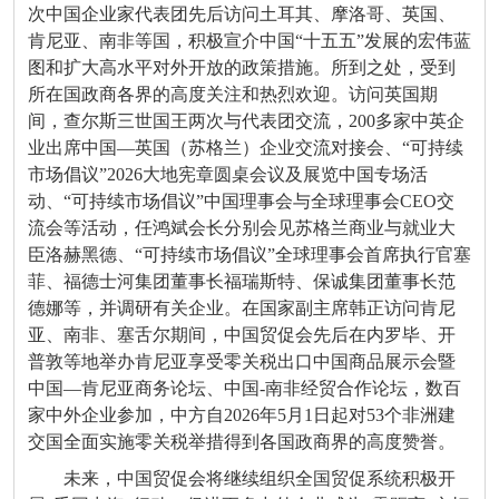
次中国企业家代表团先后访问土耳其、摩洛哥、英国、
肯尼亚、南非等国，积极宣介中国“十五五”发展的宏伟蓝
图和扩大高水平对外开放的政策措施。所到之处，受到
所在国政商各界的高度关注和热烈欢迎。访问英国期
间，查尔斯三世国王两次与代表团交流，200多家中英企
业出席中国—英国（苏格兰）企业交流对接会、“可持续
市场倡议”2026大地宪章圆桌会议及展览中国专场活
动、“可持续市场倡议”中国理事会与全球理事会CEO交
流会等活动，任鸿斌会长分别会见苏格兰商业与就业大
臣洛赫黑德、“可持续市场倡议”全球理事会首席执行官塞
菲、福德士河集团董事长福瑞斯特、保诚集团董事长范
德娜等，并调研有关企业。在国家副主席韩正访问肯尼
亚、南非、塞舌尔期间，中国贸促会先后在内罗毕、开
普敦等地举办肯尼亚享受零关税出口中国商品展示会暨
中国—肯尼亚商务论坛、中国-南非经贸合作论坛，数百
家中外企业参加，中方自2026年5月1日起对53个非洲建
交国全面实施零关税举措得到各国政商界的高度赞誉。
未来，中国贸促会将继续组织全国贸促系统积极开