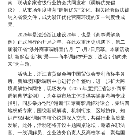
南；联动多家省级行业协会共同发布《调解优先倡
议》，从市场角度培育“调解优先”文化。相关经验做法被
纳入省级文件，成为浙江优化营商环境的又一制度性成
果。
2026年是法治浙江建设20年，也是《商事调解条
例》正式施行的开局之年。在此双重历史机遇下，第二
届浙江省“涉外商事调解宣传月”于5月7日启幕。本届活动
以“新起点·新‘枫’景——商事调解护开放，法治引领向未
来”为主题。
活动上，浙江省贸促会与中国贸促会专利商标事务
所、新加坡国际调解中心进行合作签约，进一步扩大跨
境调解协作网络，现场发布《2025 年度浙江省涉外商事
调解典型案例》，为各类市场主体提供实操参考与专业
指引。同步举办“浙沪港新”国际商事调解对话会，集结四
地权威专家，围绕新规解读、机制衔接、区域协作、知
识产权纠纷调解等核心议题深入交流，共谋行业高质量
发展。此外，活动还将开设主题圆桌论坛，邀请在职法
官、一线调解员、企业法务负责人及高校学者，聚焦国