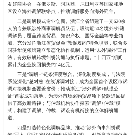
友好商协会，在俄罗斯、阿联酋、尼日利亚等国家和地
区设立海外调解联络点，推动调解服务向海外延伸。
二是调解模式专业创新。浙江全省组建了一支620余
人的专兼职涉外商事调解员队伍，吸纳近50名境外/外籍
调解员，覆盖跨境贸易、知识产权、国际金融等专业领
域。充分发挥浙江省贸促会“敦促履约”特色职能，联合多
国驻华使领馆建立常态化协作机制，运用“以外调外”工作
法，有效破解跨境纠纷沟通与执行难题。“十四五”期间，
累计为企业挽回损失约14亿元。
三是“调解+”链条深度融合。深化制度集成，与法院
系统深化“总对总”在线诉调对接，成为全国首个设区市诉
调对接机制全覆盖省份；推动浙江“涉外调解+赋强公
证”首案成功落地，为涉外市场采购贸易项下货款追回提
供了高效新路径；与仲裁机构协作探索“调解+仲裁”模
式，构建了调解、仲裁、诉讼有机衔接的立体解纷通
道。
四是打造特色化调解品牌。推动“涉外商事纠纷调
解”写入《浙江省优化营商环境条例》。创新举办“涉外商