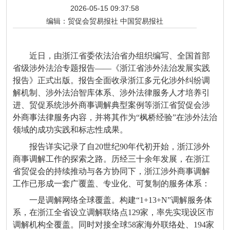
2026-05-15 09:37:58
编辑：
贸促会贸易报社 中国贸易报社
近日，由浙江省委依法治省办组织编写、全国首部
省级涉外法治专题报告——《浙江省涉外法治发展实践
报告》正式出版。报告全面收录浙江多元化涉外纠纷调
解机制、涉外法治智库体系、涉外法律服务人才培养引
进、贸促系统涉外商事调解典型案例等浙江省贸促会涉
外商事法律服务内容，并将其作为“枫桥经验”在涉外法治
领域的成功实践和标志性成果。
报告详实记录了自20世纪90年代初开始，浙江涉外
商事调解工作的探索之路。历经三十余年发展，在浙江
省贸促会的持续推动与各方协同下，浙江涉外商事调解
工作已形成一套广覆盖、专业化、可复制的服务体系：
一是调解网络全球覆盖。构建“1+13+N”调解服务体
系，在浙江全省设立调解联络点129家，率先实现设区市
调解机构全覆盖。同时对接全球58家海外联络处、194家