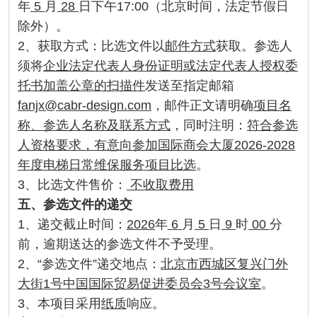
年
5
月
28
日下午17:00（北京时间，法定节假日
除外）。
2、获取方式：比选文件以
邮件方式
获取。参选人
须将
企业法定代表人身份证明或法定代表人授权委
托书加盖公章的扫描件
发送至指定邮箱
fanjx@cabr-design.com
，邮件正文请明确
项目名
称、参选人名称及联系方式
，同时注明：
符合参选
人资格要求，有意向参加国际商会大厦2026-2028
年度电梯日常维保服务项目比选
。
3、比选文件售价：
不收取费用
五、
参选文件的递交
1、递交截止时间：
2026
年
6
月
5
日
9
时
00
分
前，逾期送达的参选文件不予受理。
2、“参选文件”递交地点：
北京市西城区复兴门外
大街1号中国国际贸易促进委员会3号会议室
。
3、本项目采用
纸质
响应。