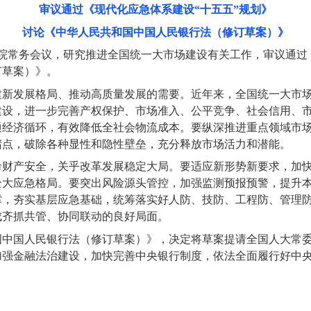
审议通过《现代化应急体系建设“十五五”规划》
讨论《中华人民共和国中国人民银行法（修订草案）》
务院常务会议，研究推进全国统一大市场建设有关工作，审议通过
订草案）》。
建新发展格局、推动高质量发展的需要。近年来，全国统一大市
建设，进一步完善产权保护、市场准入、公平竞争、社会信用、
通经济循环，有效降低全社会物流成本。要纵深推进重点领域市
堵点，破除各种显性和隐性壁垒，充分释放市场活力和潜能。
命财产安全，关乎改革发展稳定大局。要适应新形势新要求，加
全大应急格局。要突出风险源头管控，加强监测预报预警，提升
撑，夯实基层应急基础，统筹落实好人防、技防、工程防、管理
成齐抓共管、协同联动的良好局面。
国中国人民银行法（修订草案）》，决定将草案提请全国人大常
加强金融法治建设，加快完善中央银行制度，依法全面履行好中