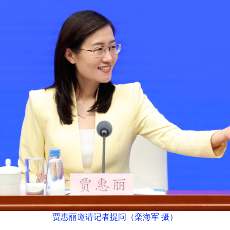
贾惠丽邀请记者提问（栾海军 摄）