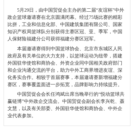
5
月
29
日，由中国贸促会主办的第
二
届
“
友谊杯
”
中外
政企篮球邀请赛在北京圆满闭幕。经过
75
场比赛的
精彩
比拼
，
工业和信息化部
、
中国建筑集团有限公司
、国家
知识产权局篮球
队分别获得
主赛区
冠、亚、季军
，中国
人保财险福建分公司获得福建分赛区冠军。
本届邀请赛得到中国
篮球
协会、北京市东城区人民
政府及有关单位
的大力
支持，以
篮球运动
为
纽带，
搭建
外国驻华使馆
和商协会
、外资企业同中国相关政府部门
和企业
沟通
交流
的
平台，
助力中外工商界增进友谊、深
化务实合作。相较于首届赛事，本届邀请赛新增福建分
赛区，赛事覆盖面进一步拓宽，品牌影响力持续提升。
中国贸促会会长任鸿斌出席当晚举行的
“
悦动篮球
共
赢链博
”
中外政企交流会
。
中国贸促会副会长李兴乾、聂
文慧，以及有关部委、外国驻华使馆和商协会、中外企
业
代表参加
。