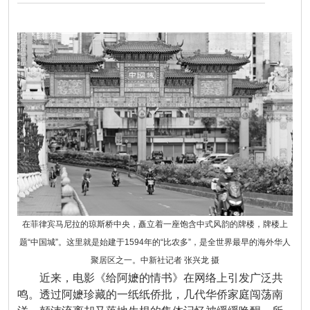
在菲律宾马尼拉的琼斯桥中央，矗立着一座饱含中式风韵的牌楼，牌楼上
题“中国城”。这里就是始建于1594年的“比农多”，是全世界最早的海外华人
聚居区之一。中新社记者 张兴龙 摄
近来，电影《给阿嬷的情书》在网络上引发广泛共
鸣。透过阿嬷珍藏的一纸纸侨批，几代华侨家庭闯荡南