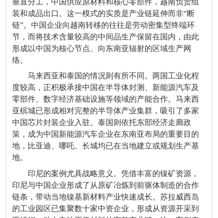
垂直分工，中国供应原材料和核心零部件，越南负责组
装和成品出口。这一模式的实质是产业链延伸而非“断
链”。中国企业向越南转移的往往是劳动密集型终端环
节，而将技术含量较高的中间品生产保留在国内，由此
形成以中国为核心节点、向东南亚辐射的区域生产网
络。
马来西亚和泰国的情况则有所不同。两国工业化程
度较高，正积极承接中国在半导体封测、新能源汽车及
零部件、数字经济基础设施等领域的产能合作。马来西
亚槟城已形成相对完整的半导体产业集群，吸引了多家
中国芯片封装企业入驻。泰国则依托东部经济走廊政
策，成为中国新能源汽车企业在东南亚布局的重要目的
地，比亚迪、哪吒、长城均已在当地建立或规划生产基
地。
印尼的案例尤具战略意义。凭借丰富的镍矿资源，
印尼与中国企业形成了从原矿冶炼到前驱体制造的合作
链条，带动当地镍基新材料产业快速成长。苏拉威西岛
的工业园区已集聚数十家中资企业，形成从资源开采到