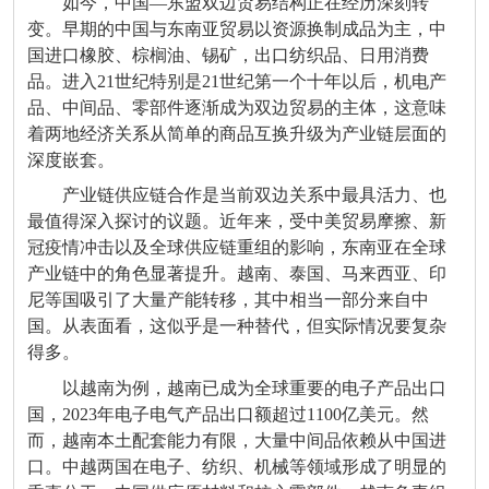
如今，中国—东盟双边贸易结构正在经历深刻转
变。早期的中国与东南亚贸易以资源换制成品为主，中
国进口橡胶、棕榈油、锡矿，出口纺织品、日用消费
品。进入21世纪特别是21世纪第一个十年以后，机电产
品、中间品、零部件逐渐成为双边贸易的主体，这意味
着两地经济关系从简单的商品互换升级为产业链层面的
深度嵌套。
产业链供应链合作是当前双边关系中最具活力、也
最值得深入探讨的议题。近年来，受中美贸易摩擦、新
冠疫情冲击以及全球供应链重组的影响，东南亚在全球
产业链中的角色显著提升。越南、泰国、马来西亚、印
尼等国吸引了大量产能转移，其中相当一部分来自中
国。从表面看，这似乎是一种替代，但实际情况要复杂
得多。
以越南为例，越南已成为全球重要的电子产品出口
国，2023年电子电气产品出口额超过1100亿美元。然
而，越南本土配套能力有限，大量中间品依赖从中国进
口。中越两国在电子、纺织、机械等领域形成了明显的