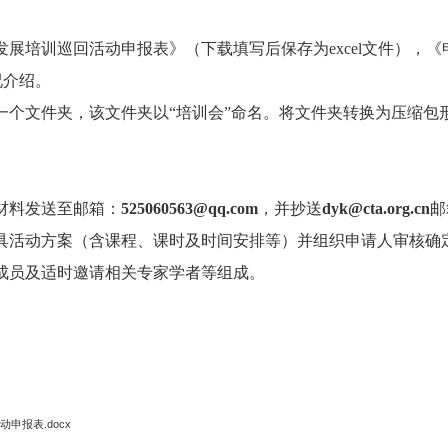
展培训巡回活动申报表》（下载填写后保存为excel文件），
况介绍。
一个文件夹，该文件夹以“培训会”命名。将文件夹转换为压缩包
材料发送至邮箱：
525060563@qq.com
，并抄送
dyk@cta.org.cn
邮
具活动方案（含课程、课时及时间安排等）并组织申请人审核确
成员及适时邀请相关专家学者等组成。
申报表.docx