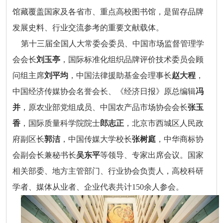
馆藏覆盖国家及各省市、重点高校图书馆，是留存品牌
发展史料、行业交流参考的重要文献载体。
第十三届全国人大常委会委员、中国市场监督管理学
会会长
刘玉亭
，国际标准化组织品牌评价技术委员会顾
问组主席
刘平均
，中国法律援助基金会理事长
赵大程
，
中国经济传媒协会名誉会长、《经济日报》原总编辑
冯
并
，原农业部党组成员、中国农产品市场协会会长
张玉
香
，国际质量科学院院士
郎志正
，北京市西城区人民政
府副区长
郭洁
，中国传媒大学校长
张树庭
，中华商标协
会副会长兼秘书长
吴东平
等领导、专家出席会议。国家
相关部委、地方主管部门、行业协会负责人，高校科研
学者、媒体从业者、企业代表共计150余人参会。