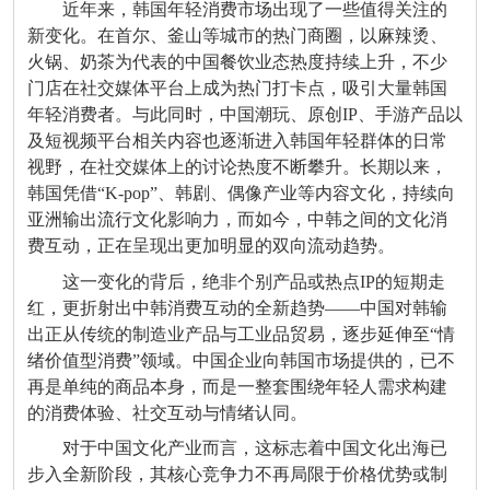
近年来，韩国年轻消费市场出现了一些值得关注的
新变化。在首尔、釜山等城市的热门商圈，以麻辣烫、
火锅、奶茶为代表的中国餐饮业态热度持续上升，不少
门店在社交媒体平台上成为热门打卡点，吸引大量韩国
年轻消费者。与此同时，中国潮玩、原创IP、手游产品以
及短视频平台相关内容也逐渐进入韩国年轻群体的日常
视野，在社交媒体上的讨论热度不断攀升。长期以来，
韩国凭借“K-pop”、韩剧、偶像产业等内容文化，持续向
亚洲输出流行文化影响力，而如今，中韩之间的文化消
费互动，正在呈现出更加明显的双向流动趋势。
这一变化的背后，绝非个别产品或热点IP的短期走
红，更折射出中韩消费互动的全新趋势——中国对韩输
出正从传统的制造业产品与工业品贸易，逐步延伸至“情
绪价值型消费”领域。中国企业向韩国市场提供的，已不
再是单纯的商品本身，而是一整套围绕年轻人需求构建
的消费体验、社交互动与情绪认同。
对于中国文化产业而言，这标志着中国文化出海已
步入全新阶段，其核心竞争力不再局限于价格优势或制