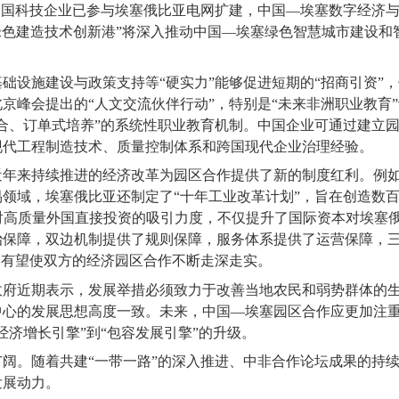
为等中国科技企业已参与埃塞俄比亚电网扩建，中国—埃塞数字经济
中非绿色建造技术创新港”将深入推动中国—埃塞绿色智慧城市建设
础设施建设与政策支持等“硬实力”能够促进短期的“招商引资”，
京峰会提出的“人文交流伙伴行动”，特别是“未来非洲职业教育”
合、订单式培养”的系统性职业教育机制。中国企业可通过建立
现代工程制造技术、质量控制体系和跨国现代企业治理经验。
来持续推进的经济改革为园区合作提供了新的制度红利。例如，埃塞
领域，埃塞俄比亚还制定了“十年工业改革计划”，旨在创造数
对高质量外国直接投资的吸引力度，不仅提升了国际资本对埃塞
治保障，双边机制提供了规则保障，服务体系提供了运营保障，
，有望使双方的经济园区合作不断走深走实。
政府近期表示，发展举措必须致力于改善当地农民和弱势群体的
中心的发展思想高度一致。未来，中国—埃塞园区合作应更加注
经济增长引擎”到“包容发展引擎”的升级。
阔。随着共建“一带一路”的深入推进、中非合作论坛成果的持
发展动力。