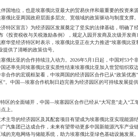
伙伴国地位，也是埃塞俄比亚最大的贸易伙伴和最重要的投资来
埃塞俄比亚两国政府层面多层次、宽领域的政策驱动与制度支撑
《经济特区宣言》为经济园区发展奠定了坚实的法律基础，明确了
阁发布《投资税收与关税激励条例》，规定入园开发商及次级开发商
视察华坚经济特区时表示，埃塞俄比亚正在大力推进“埃塞俄比亚
业提供了清晰的政策信号。
塞俄比亚的合作持续注入动力。2026年5月1日起，中国对53
中国还率先同埃塞俄比亚实质性结束埃塞俄比亚加入世贸组织双
非合作的宏观框架看，中埃两国的经济园区合作已从“政策优惠”
区”。中国—埃塞合作机制日趋完善为经济园区的可持续发展提
经济特区的全面铺开，中国—埃塞园区合作已经从“大写意”走入“
起点上。
术主导的经济园区及其配套项目有望成为埃塞俄比亚实现能源结
与广汽集团已达成合作，未来有望带动更多中国新能源汽车产业
区域的充电网络与储能系统，助力埃塞俄比亚绿色基础设施发展