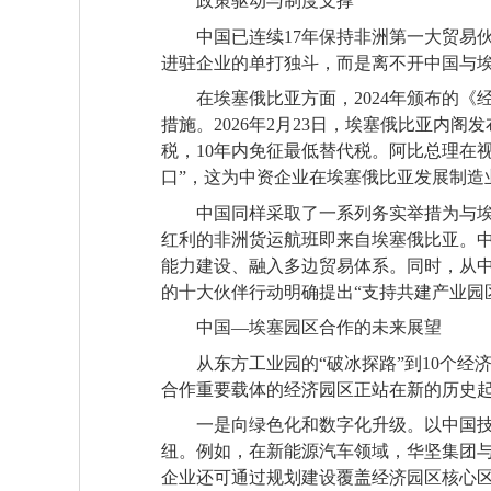
政策驱动与制度支撑
中国已连续17年保持非洲第一大贸易
进驻企业的单打独斗，而是离不开中国与
在埃塞俄比亚方面，2024年颁布的
措施。2026年2月23日，埃塞俄比亚内
税，10年内免征最低替代税。阿比总理在
口”，这为中资企业在埃塞俄比亚发展制造
中国同样采取了一系列务实举措为与埃
红利的非洲货运航班即来自埃塞俄比亚。
能力建设、融入多边贸易体系。同时，从中
的十大伙伴行动明确提出“支持共建产业园
中国—埃塞园区合作的未来展望
从东方工业园的“破冰探路”到10个
合作重要载体的经济园区正站在新的历史
一是向绿色化和数字化升级。以中国技
纽。例如，在新能源汽车领域，华坚集团
企业还可通过规划建设覆盖经济园区核心