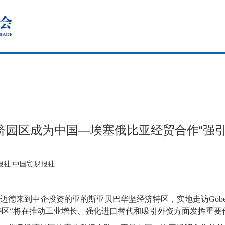
济园区成为中国—埃塞俄比亚经贸合作“强引
报社 中国贸易报社
艾哈迈德来到中企投资的亚的斯亚贝巴华坚经济特区，实地走访Go
区“将在推动工业增长、强化进口替代和吸引外资方面发挥重要