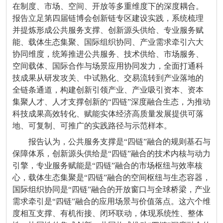
在制度、市场、空间、开放等多重维度下的深度耦合。
报告立足第四届链博会创新链专区建设实践，系统梳理
并提炼形成公共服务支撑、创新源头供给、专业服务赋
能、载体生态集聚、国际组织协同、产业需求牵引六大
协同维度，统筹推进公共服务、技术供给、市场服务、
空间载体、国际合作与场景应用协同发力，全面打通科
技成果从研发攻关、中试熟化、交易流转到产业落地的
全链条通道，构建创新引领产业、产业吸引资本、资本
集聚人才、人才支撑创新的“四链”深度融合生态，为推动
科技成果高效转化、赋能实体经济高质量发展提供可落
地、可复制、可推广的实践路径与示范样本。
报告认为，公共服务支撑是“四链”融合的规则基石与
保障体系，创新源头供给是“四链”融合的技术内核与动力
引擎，专业服务赋能是“四链”融合的市场枢纽与效率核
心，载体生态集聚是“四链”融合的空间枢纽与生态容器，
国际组织协同是“四链”融合的开放窗口与全球桥梁，产业
需求牵引是“四链”融合的应用场景与价值落点。这六个维
度相互支撑、有机衔接、闭环联动，体现系统性、整体