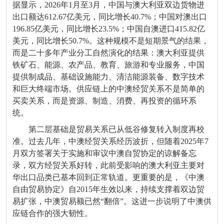
据显示，2026年1月至3月，中国与澳大利亚双边货物进
出口额达612.67亿美元，同比增长40.7%；中国对澳出口
196.85亿美元，同比增长23.5%；中国自澳进口415.82亿
美元，同比增长50.7%。这种规模不是短期景气的结果，
而是二十多年产业分工自然演化的结果：澳大利亚提供
铁矿石、能源、农产品、教育、旅游和专业服务，中国
提供制成品、基础设施能力、清洁能源装备、数字技术
和巨大终端市场。供应链上的中澳经贸关系不是简单的
买卖关系，而是资源、制造、消费、再投资的循环系
统。
第二层基础是贸易关系已从低谷修复转入制度再校
准。过去几年，中澳经贸关系经历波折，但随着2025年7
月双方签署关于实施和审议中澳自贸协定的谅解备忘
录，双方经贸关系好转，此前受影响的澳大利亚主要对
华出口品类已基本回到正常轨道。更重要的是，《中澳
自由贸易协定》自2015年生效以来，持续支撑着双边贸
易扩张，中澳贸易额已然“翻倍”。这进一步说明了中澳供
应链合作的强大韧性。