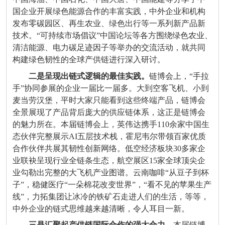
国企业开展绿色能源合作的丰富实践，中外企业和机构
发布零碳园区、再生农业、绿色出行等一系列新产品新
技术。
“
可持续市场倡议
”
中国论坛等各方围绕绿色农业、
清洁能源、电力碳足迹因子等举办的交流活动，就共同
构建绿色韧性的全球产供链进行深入研讨。
二是呈现出链式逻辑的最佳实践。
链博会上，
“
手拉
手
”
协同参展的企业一届比一届多。大到空客飞机、小到
麦当劳汉堡，平时大家只能看到这些终端产品，链博会
全景展现了产品背后庞大的供应链体系，这正是链博会
的魅力所在。本届链博会上，英伟达携手
110
余家中国生
态伙伴完整展示
AI
五层技术栈，霍尼韦尔带领百家优质
合作伙伴共展其韧性创新网络。低空经济板块
30
多家企
业联袂呈现行业全链条生态，航空展区
15
家全球顶尖企
业勾勒出完整的大飞机产业图谱。云南咖啡
“
从豆子到杯
子
”
，稳健医疗
“
一朵棉花改变世界
”
，
“
看不见的苹果生产
线
”
，力拓集团让冰冷的铁矿石走进人们的生活，等等，
中外企业的链式思维越来越清晰，令人耳目一新。
三是汇聚起产供链国际合作的强大合力。
本届链博