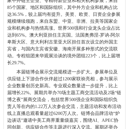
家中外链主企业、专精特新企业和相关机构参展，来自
85个国家、地区和国际组织，其中外方企业和机构占比
达36.5%，较上届均有提升。美资、欧资、日资企业参展
规模继续领跑，来自东盟、中亚、非洲、拉美等国家企
业和机构参与热情高涨。世界500强和行业龙头企业占比
达到65%。澳大利亚担任主宾国。法国奥弗涅-罗讷-阿尔
卑斯大区、意大利利古里亚大区担任首次设立的外国主
宾省，与国内主宾省安徽、海南开展多种形式的交流联
动。专程组团来华观展洽谈的境外团组223个，比上届增
长29.7%。
本届链博会展示交流规模进一步扩大。参展单位及
供应链上下游合作伙伴超过1200家联袂亮相，参与展示
企业数量创历史新高。专业观众数量进一步提升，比上
届增长22%。展期共举办70场主题工商交流活动及2场“链
博之夜”展商交流会，包括世界500强企业和国际组织负
责人等在内的1.22万人次参会交流，主题活动和发布活动
线上直播总观看量超过6200万人次。链博会品牌活动“炉
边谈话”邀请中美工商界重量级嘉宾，围绕AI、APEC协
同创新、供应链合作等主题进行深入交流。展期还举办