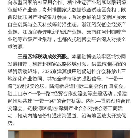
向东盟国家的
AI
应用合作、糖业生态产业链和碳酸钙绿
色循环产业链，贵州携国家大数据综合试验区亮相，陕
西以物联网产业链集群参展，首次参展的雄安新区展示
自主创新与空天科技等前沿生态。浙江绍兴低空经济产
业链、江西宜春锂电新能源产业链、云南红河州咖啡产
业链等市级产业集群，也都依托链博会平台深入对接全
球资源。
三是区域联动成效亮眼。
本届链博会筑牢区域协同
发展纽带，构建起国家战略区域引领、供需精准匹配的
经贸活动矩阵。
2026
京津冀供应链促进推介会释放出三
地深化产业协同、共拓全球市场的强烈信号。
“
一带一
路
”
贸易投资论坛、陆海新通道国际工商会合作圆桌会、
链上山东
·“
一带一路
”
经贸合作交流会等主题活动，搭建
起推动共建
“
一带一路
”
的合作桥梁。内地
—
香港创科合作
交流会、链接湾区机遇
·
深圳产业合作对接会等工商活
动，推动内陆省份打通出海通道、沿海地区放大开放优
势。