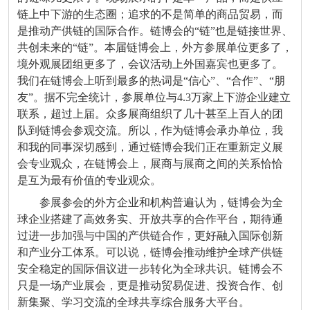
链上中下游的生态圈；追求的不是简单的商品贸易，而
是推动产供链的国际合作。链博会的
“
链
”
也是链接世界、
共创未来的
“
链
”
。本届链博会上，外方参展单位更多了，
境外观展团组更多了，会议活动上外国嘉宾也更多了。
我们在链博会上听到最多的热词是
“
信心
”
、
“
合作
”
、
“
朋
友
”
。据不完全统计，参展单位与
4.3
万家上下游企业建立
联系，超过上届。众多展商组织了几十甚至上百人的团
队到链博会参观交流。
所以，作为链博会承办单位，我
和我的同事深切感到，通过链博会我们正在重新定义展
会专业观众，在链博会上，展商与展商之间的关系恰恰
是互为最有价值的专业观众。
参展参会的外方企业和机构普遍认为，链博会为全
球企业搭建了高效务实、开放共享的合作平台，期待通
过进一步加强与中国的产供链合作，更好融入国际创新
和产业分工体系。可以说，链博会推动维护全球产供链
安全稳定的国际倡议进一步转化为全球共识。链博会不
只是一场产业展会，更是推动贸易促进、投资合作、创
新集聚、学习交流的全球共享综合服务大平台。