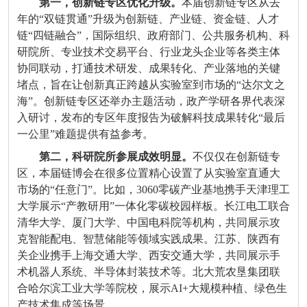
第一，创新链专区优化升级。
本届创新链专区从去
年的
“
双链贯通
”
升级为创新链、产业链、资金链、人才
链
“
四链融合
”
，国际组织、政府部门、公共服务机构、科
研院所、专业技术交易平台、行业龙头企业等各类主体
协同联动，打通技术研发、成果转化、产业落地的关键
堵点，旨在让创新真正跨越从实验室到市场的
“
达尔文之
海
”
。创新链专区还举办主题活动，政产学研各界代表深
入研讨，发布的专区年度报告为破解科技成果转化
“
最后
一公里
”
难题提供有益参考。
第二，科研院所参展成效明显。
不仅仅在创新链专
区，本届链博会在很多位置精心设置了从实验室直通大
市场的
“
任意门
”
。比如，
3060
零碳产业基地携手天津理工
大学展示
“
产教研用
”
一体化零碳校园样板。长江电工联合
清华大学、厦门大学、中国电科院等机构，共同展示攻
克智能配电、智慧储能等领域实践成果。江苏、陕西有
关企业携手上海交通大学、西安交通大学，共同展示手
术机器人系统、半导体封装技术等。北大荒农垦集团联
合哈尔滨工业大学等院校，展示
AI+
大规模种植、绿色生
产技术集成等场景。