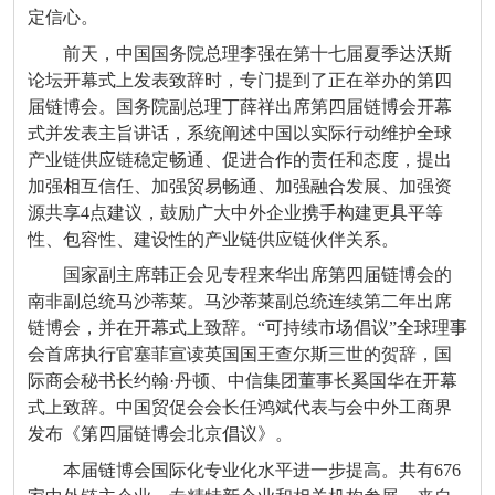
定信心。
前天，中国国务院总理李强在第十七届夏季达沃斯
论坛开幕式上发表致辞时，专门提到了正在举办的第四
届链博会。国务院副总理丁薛祥出席第四届链博会开幕
式并发表主旨讲话，系统阐述中国以实际行动维护全球
产业链供应链稳定畅通、促进合作的责任和态度，提出
加强相互信任、加强贸易畅通、加强融合发展、加强资
源共享4点建议，鼓励广大中外企业携手构建更具平等
性、包容性、建设性的产业链供应链伙伴关系。
国家副主席韩正会见专程来华出席第四届链博会的
南非副总统马沙蒂莱。马沙蒂莱副总统连续第二年出席
链博会，并在开幕式上致辞。“可持续市场倡议”全球理事
会首席执行官塞菲宣读英国国王查尔斯三世的贺辞，国
际商会秘书长约翰·丹顿、中信集团董事长奚国华在开幕
式上致辞。中国贸促会会长任鸿斌代表与会中外工商界
发布《第四届链博会北京倡议》。
本届链博会国际化专业化水平进一步提高。共有676