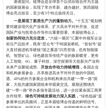
谢谢提问。链博会是全球首个以供应链合作为主题
的国家级展会，实现了常办常新、越办越好。第四届链
博会亮点纷呈，至少有
3
个特点值得关注。
一是展现了新质生产力的蓬勃动力。
“
十五五
”
规划纲
要对建设现代化产业体系、扩大高水平对外开放、促进
国际产业与投资合作等作出重要部署。本届链博会上，
创新协同动力充分迸发，
“
六链一展区
”
汇聚中外领军企业
前沿产品技术，既有
“
昆仑号
”
千吨级架桥机、
“
首创号
”
超
大直径掘进机等硬核
“
国之重器
”
闪亮登场，也有智能煤
机、智慧矿山、绿色建筑等传统产业的焕新蝶变，更有
人工智能、
6G
、量子科技、深空探测等大批新兴产业和
未来产业聚链成势。
开放合作动力持续增强，
各国企业
和机构参展参会，共享推进高水平对外开放的中国机
遇。
48%
的外方参展企业和机构来自共建
“
一带一路
”
国
家，大批共建国家团组来华观展交流。展期还围绕共
建
“
一带一路
”
举办多场专题活动，进一步拉紧各国工商界
合作纽带。
绿色可持续发展动力深入实践，
“
绿色低碳
”
是
参展单位的高频词，正是本届链博会传递的鲜明信号。
中国海油、中国石化、中国大唐、中国能建等分享了中