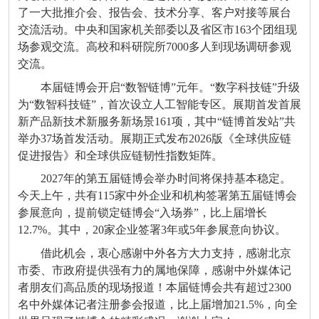
了一大批推介会、报告会、技术分享、客户对接等展台
交流活动。中央和国家机关部委以及省区市163个团组现
场参观交流。高校和科研院所7000多人到现场调研参观
交流。
本届链博会开启“数智链博”元年。“数字科技链”升级
为“数智科技链”，首次设立人工智能专区。展期首发首展
新产品新技术新服务新场景161项，其中“链博首发站”共
举办37场首发活动。展期正式发布2026版《全球供应链
促进报告》和全球供应链韧性指数矩阵。
2027年的第五届链博会举办时间将保持基本稳定。
今天上午，共有115家中外企业和机构签署第五届链博会
参展意向，提前锁定链博会“入场券”，比上届增长
12.7%。其中，20家企业签署3年或5年参展意向协议。
借此机会，衷心感谢中外各方大力支持，感谢北京
市委、市政府提供强有力的属地保障，感谢中外媒体记
者朋友们高品质的现场报道！本届链博会共有超过2300
名中外媒体记者注册参会报道，比上届增加21.5%，向全