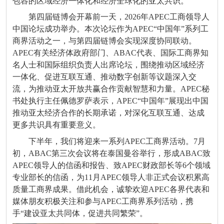
包容的区域经济一体化和经济全球化的亚太共识。
第四届链博会开幕前一天，
2026
年
APEC
工商领导人
中国论坛成功举办。本次论坛作为
APEC“
中国年
”
系列工
商界活动之一，与第四届链博会实现深度协同联动。
APEC
有关经济体政府部门、
ABAC
代表、国际工商界知
名人士和国际组织负责人出席论坛，围绕推动区域经济
一体化、促进互联互通、推动数字创新等议题深入交
流，为推动亚太开放共赢合作贡献智慧和力量。
APEC
秘
书处执行主任佩德罗萨表示，
APEC“
中国年
”
展现出中国
推动亚太经济合作的长期承诺，对深化互联互通、达成
更多共识具有重要意义。
下半年，我们将迎来一系列
APEC
工商界活动。
7
月
初，
ABAC
第三次会议将在泰国曼谷举行，形成
ABAC
致
APEC
领导人的信函和报告、致
APEC
财政部长等
6
个领域
专业部长的信函，为
11
月
APEC
领导人非正式会议积累高
质量工商界成果。借此机会，诚挚欢迎
APEC
各界代表和
媒体朋友积极关注和参与
APEC
工商界系列活动，携
手
“
建设亚太共同体，促进共同繁荣
”
。