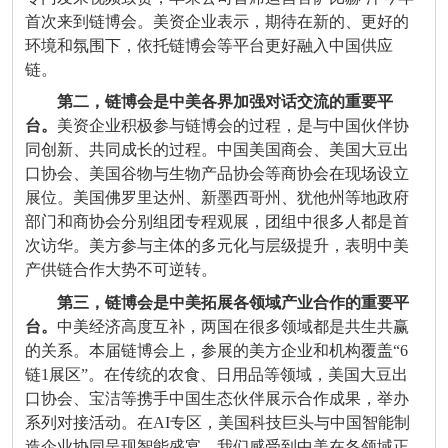
首次来到链博会。美资企业表示，期待在新的、更好的
环境和氛围下，依托链博会等平台更好融入中国供应
链。
第二，
链博会是中美各界加强对话交流
的
重要
平
台。
美资企业积极参与链博会的过程，是与中国伙伴协
同创新、共同成长的过程。中国美国商会、美国大豆出
口协会、美国谷物与生物产品协会等商协会在现场设立
展位。美国佛罗里达州、新墨西哥州、犹他州等地政府
部门和商协会分别组团专程观展，团组中很多人都是首
次访华。美方参与主体的多元化与层级提升，表明中美
产供链合作大势不可逆转。
第三，
链博会是中美拓展各领域产业合作的重要平
台
。
中美经济高度互补，两国在很多领域都是共生共赢
的关系。本届链博会上，参展的美方企业和机构覆盖
“6
链
1
展区
”
。在传统的农食、日用品等领域，美国大豆出
口协会、宝洁等携手中国生态伙伴展示合作成果，举办
系列对接活动。在
AI
专区，美国科技巨头与中国智能制
造企业协同呈现智能盛宴。我们感受到中美在各领域正