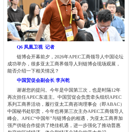
Q6 凤凰卫视
记者
链博会开幕前夕，2026年APEC工商领导人中国论坛
成功举办，很多亚太工商界领导人到链博会现场观展，
能否介绍一下相关情况？
中国贸促会副会长 李兴乾
谢谢您的提问。今年是中国第三次，也是时隔
12
年
再次担任
APEC
东道主。中国贸促会负责牵头组织
APEC
系列工商界活动，履行亚太工商咨询理事会（即
ABAC
）
中国秘书处职责，今年也将第三次主办
APEC
工商领导人
峰会。
APEC“
中国年
”
与链博会的相遇，为亚太工商界加
强产供链合作提供了绝佳机遇，进一步强化了推动普惠