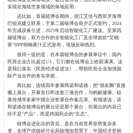
实现在海陆空多领域的落地应用。
还比如，首届链博会期间，浙江艾佳与西班牙海博
巴锐克建立联系，于第二届链博会前夕正式签约，
2024
年完成设备引进，
2025
年启动智能化工厂建设。至第四
届链博会，双方合作的全智能化工厂及全球首款
“
艾柚
香
”HPP
胡柚果汁正式发布，现场反响热烈。
值得一提的是，在本届链博会的参展单位中，国内
民营企业占比超过
1/3
，它们都在链博会上收获满满。这
是我们落实《民营经济促进法》，帮助民营企业加强国
际产业合作的务实举措。
再比如，连续四年参展商诺和诺德，把
“
朋友圈
”
直接
搬上展台，开幕首日即连签三项合作，与蚂蚁健康、硅
基传感等多家中国企业签署合作备忘录。有报道说，诺
和诺德在链博会的展台还是那个展台，但展出的内容已
经不是
“
产品
”
，而是跨国药企的
“
生态
”
。
链博会进化论的背后，是在当前世界形势复杂多
变，全球产供链碎片化风险增加背景下，中国经济坚韧