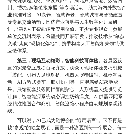
等关键议题共商产业发展路径。湖北具身智能、数智四
川、
“
数智赋能链接东盟
”
等专场活动，助力海内外数智产
业精准对接。
AI
康养、智慧养老、智慧城市与智能建造
等专题交流活动，围绕产业落地与民生数字化开展研
讨，深挖人工智能多元应用价值。不少专业观众与参展
单位交流时表示，希望共同开展研发，推动技术从
“
单点
突破
”
走向
“
规模化落地
”
，携手构建人工智能相关领域供
应链体系。
第三，现场互动精彩，智能科技可体验。
各展区设
置的实景交互展项百花齐放，观众可现场体验灵巧机械
手装配、机器人足球对抗、机器人演奏编钟、机器狗互
动、
AI
方程式赛车、脑机协同等，直观感受
AI
落地成
果。展馆配套服务同样智能贴心，人形机器人提供导览
讲解，智慧能源系统动态调控场馆温度。
AI
供需匹配系
统精准推送合作商机，智能巡馆小程序自动规划参观路
线。
可以说，
AI
已成为链博会的
“
通用语言
”
。它不再是
被
“
参观
”
的独立展项，而是一种渗透到每一个展台、每一