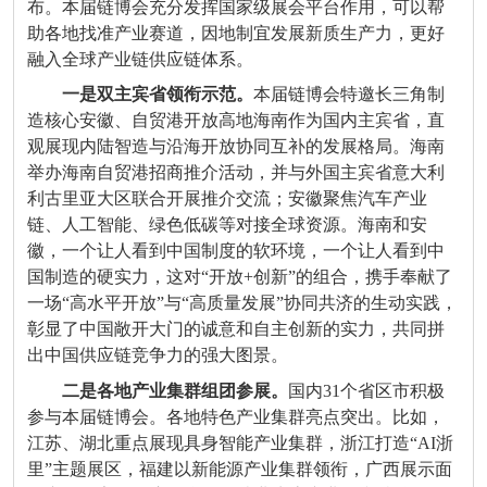
布。本届链博会充分发挥国家级展会平台作用，可以帮
助各地找准产业赛道，因地制宜发展新质生产力，更好
融入全球产业链供应链体系。
一是双主宾省领衔示范。
本届链博会特邀长三角制
造核心安徽、自贸港开放高地海南作为国内主宾省，直
观展现内陆智造与沿海开放协同互补的发展格局。海南
举办海南自贸港招商推介活动，并与外国主宾省意大利
利古里亚大区联合开展推介交流；安徽聚焦汽车产业
链、人工智能、绿色低碳等对接全球资源。海南和安
徽，一个让人看到中国制度的软环境，一个让人看到中
国制造的硬实力，这对
“
开放
+
创新
”
的组合，携手奉献了
一场
“
高水平开放
”
与
“
高质量发展
”
协同共济的生动实践，
彰显了中国敞开大门的诚意和自主创新的实力，共同拼
出中国供应链竞争力的强大图景。
二是各地产业集群组团参展。
国内
31
个省区市积极
参与本届链博会。各地特色产业集群亮点突出。比如，
江苏、湖北重点展现具身智能产业集群，浙江打造
“AI
浙
里
”
主题展区，福建以新能源产业集群领衔，广西展示面