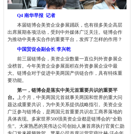
Q4 南华早报
记者
本届链博会美资企业参展踊跃，也有很多美企高层
出席展期各项活动，受到中外媒体广泛关注。链博会作
为推动中美务实合作的重要平台，发挥了怎样的作用？
中国贸促会副会长 李兴乾
前三届链博会，美资企业数量一直位列外资参展企
业榜首。今年美资企业参展面积在外资参展企业中最
大。链博会对于促进中美两国产供链合作，具有特殊重
要功能。
第一，
链博会是落实中美元首重要共识的重要平
台。
上个月，中美两国元首就事关两国和世界的重大问
题达成重要共识，为中美关系提供战略指引。美资企业
广泛参与链博会，是两国元首重要共识在工商界落地的
具体表现。多家世界
500
强美资企业都是链博会的
“
全勤
生
”
。大家熟悉的英伟达公司创始人兼首席执行官黄仁勋
专门发来视频致贺，苹果公司首席运营官萨比赫
·
汗今年