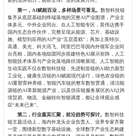
新的澎湃动力，观察全球产业的发展方向。
第一，
AI
赋能百业，多样场景可看见。
数智科技链
集齐从底层基础到终端落地的完整
AI
产业图谱，产业主
体多元、中外企业同台。在人工智能专区，英伟达携手
国内生态合作伙伴，完整呈现从能源、芯片、基础设
施、模型到应用的
AI
产业
“
五层蛋糕
”
；再加上英特尔、
高通、美光、科大讯飞、阿里巴巴等国内外领军企业同
台亮相，国内各地组团同步搭建特色
AI
展示矩阵，人工
智能技术体系与产业化落地路径清晰展现。人工智能的
生动实践不仅在数智科技链，先进制造链的
AI
助力新型
工业化，健康生活链的
AI
赋能现代诊疗，绿色农业链的
AI
重塑育种养殖，智能汽车链的整车数智贯通，清洁能
源链的
AI
革新能源产业，以及供应链服务展区的
AI
让跨
境贸易、物流、金融转向智能调度，都让全球观众感
叹
“
未来已来
”
。
第二，行业嘉宾汇聚，前沿趋势可探讨。
数智科技
链主题活动上，海内外龙头企业负责人、业界专家齐聚
一堂，围绕新型数字基础设施、全球数字产业生态构建