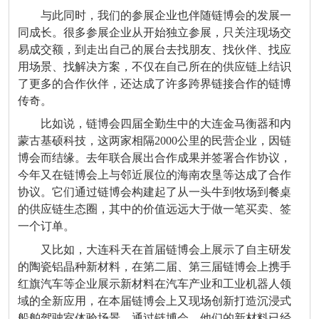
与此同时，我们的参展企业也伴随链博会的发展一
同成长。很多参展企业从开始独立参展，只关注现场交
易成交额，到走出自己的展台去找朋友、找伙伴、找应
用场景、找解决方案，不仅在自己所在的供应链上结识
了更多的合作伙伴，还达成了许多跨界链接合作的链博
传奇。
比如说，链博会四届全勤生中的大连金马衡器和内
蒙古基硕科技，这两家相隔
2000
公里的民营企业，因链
博会而结缘。去年联合展出合作成果并签署合作协议，
今年又在链博会上与邻近展位的海南农垦等达成了合作
协议。它们通过链博会构建起了从一头牛到牧场到餐桌
的供应链生态圈，其中的价值远远大于做一笔买卖、签
一个订单。
又比如，大连科天在首届链博会上展示了自主研发
的陶瓷铝晶种新材料，在第二届、第三届链博会上携手
红旗汽车等企业展示新材料在汽车产业和工业机器人领
域的全新应用，在本届链博会上又现场创新打造沉浸式
船舶驾驶室体验场景。通过链博会，他们的新材料已经