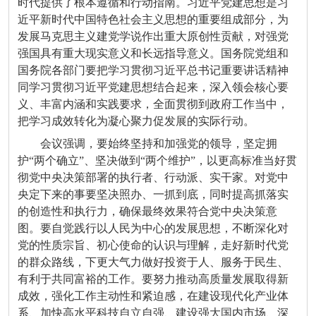
时代提供了根本遵循和行动指南。习近平党建思想是习
近平新时代中国特色社会主义思想的重要组成部分，为
发展马克思主义建党学说作出重大原创性贡献，对强党
强国具有重大现实意义和长远指导意义。国务院党组和
国务院各部门要把学习贯彻习近平总书记重要讲话精神
同学习贯彻习近平党建思想结合起来，深入领会核心要
义、丰富内涵和实践要求，全面贯彻到政府工作当中，
把学习成效转化为凝心聚力促发展的实际行动。
会议强调，要始终坚持和加强党的领导，坚定拥
护“两个确立”、坚决做到“两个维护”，以更高标准当好贯
彻党中央决策部署的执行者、行动派、实干家。对党中
央定下来的事要坚决照办、一抓到底，同时提高抓落实
的创造性和执行力，确保最终效果符合党中央决策意
图。要自觉践行以人民为中心的发展思想，不断深化对
党的性质宗旨、初心使命的认识与理解，走好新时代党
的群众路线，下更大气力做好投资于人、服务于民生、
有利于共同富裕的工作。要努力推动高质量发展取得新
成效，强化工作主动性和紧迫感，在建设现代化产业体
系、加快高水平科技自立自强、建设强大国内市场、深