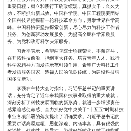
重要日程，树立和践行正确政绩观，真抓实干，久久为
功，不断抓出新成效。中国科学院、中国工程院要团结
全国科技界把握新一轮科技革命方向，勇攀世界科学高
峰。中国科协要坚持探索创新，尽心尽力为科技工作者
服务、为创新驱动发展服务、为提高全民科学素质服
务、为党和政府科学决策服务。
习近平表示，希望两院院士珍视荣誉、不懈奋斗，
在开拓科技前沿、担纲重大任务、培育青年人才、践行
科学家精神方面发挥示范引领作用。希望广大科技工作
者发扬服务国家、造福人民的优良传统，为建设科技强
国多立新功。
李强在主持大会时指出，习近平总书记的重要讲
话，充分肯定了近年来我国科技事业取得的重大成就，
深刻分析了科技发展面临的新形势，就进一步增强责任
感紧迫感使命感、全力抓好党中央关于“十五五”时期科技
事业各项部署的落实提出了明确要求。习近平总书记的
重要讲话高屋建瓴、思想深邃、内涵丰富，具有很强的
政治性、战略性、指导性，为做好新时代科技工作指明