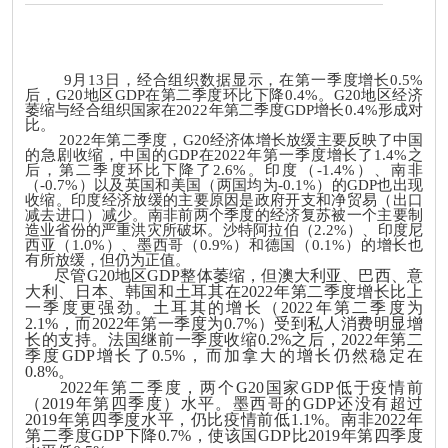
9月13日，经合组织数据显示，在第一季度增长0.5%
后，G20地区GDP在第二季度环比下降0.4%。G20地区经济
萎缩与经合组织国家在2022年第二季度GDP增长0.4%形成对
比。
2022年第二季度，G20经济体增长放缓主要反映了中国
的急剧收缩，中国的GDP在2022年第一季度增长了1.4%之
后，第二季度环比下降了2.6%。印度（-1.4%）、南非
（-0.7%）以及英国和美国（两国均为-0.1%）的GDP也出现
收缩。印度经济放缓的主要原因是政府开支和净贸易（出口
减去进口）减少。南非前两个季度的经济复苏被一个主要制
造业省份的严重洪灾所破坏。沙特阿拉伯（2.2%）、印度尼
西亚（1.0%）、墨西哥（0.9%）和德国（0.1%）的增长也
有所放缓，但仍为正值。
尽管G20地区GDP整体萎缩，但澳大利亚、巴西、意
大利、日本、韩国和土耳其在2022年第二季度增长比上
一季度更强劲。土耳其的增长（2022年第二季度为
2.1%，而2022年第一季度为0.7%）受到私人消费明显增
长的支持。法国继前一季度收缩0.2%之后，2022年第二
季度GDP增长了0.5%，而加拿大的增长仍然稳定在
0.8%。
2022年第二季度，两个G20国家GDP低于疫情前
（2019年第四季度）水平。墨西哥的GDP还没有超过
2019年第四季度水平，仍比疫情前低1.1%。南非2022年
第二季度GDP下降0.7%，使该国GDP比2019年第四季度