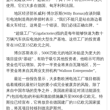
使用。它们大多在德国、匈牙利和法国。
地区经济部长威利·博尔苏斯(Willy Borsus)在谈到吸
引电池制造商的举措时表示，“我们不能只是站在路边看
着火车经过。这将是一个错误。我们必须正确出牌。”
“超级工厂”(Gigafactories)指的是每年能够快速为数十
万辆汽车供应电池的大型生产基地。这些工厂的投资通
常在10亿至15亿欧元之间。
博尔苏斯表示，5000万欧元的地区补贴是为更大的
项目提供“基础”，有助于吸引其他投资者。他暗示可用的
资金也可以增加。其中一半资金将来自瓦隆地区，另一
半资金将来自其商业支持机构“Walloon Entreprendre”。
最近一份报告显示，大多数欧洲电池工厂项目都面
临着规模比最初计划的要小或完全被废弃的风险。除了
来自中国市场的竞争之外，美国政府最近对清洁能源生
产(包括电池)的补贴和激励措施飙升至9000多亿欧元。特
斯拉已经宣布，它将放弃在德国建厂的11亿欧元国家援
助，将其项目转移到德克萨斯州。