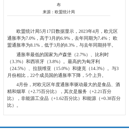
布
来源：
欧盟统计局
欧盟统计局5月17日数据显示，2023年4月，欧元区
通胀率为7.0%，高于3月的6.9%，去年同期为7.4%； 欧
盟通胀率为8.1%，低于3月的8.3%，与去年同期持平。
通胀率最低的国家为卢森堡（2.7%）、比利时
（3.3%）和西班牙（3.8%）。最高的为匈牙利
（24.5%）、拉脱维亚（15.0%）和捷克（14.3%）。与3
月份相比，22个成员国的通胀率下降，5个上升。
4月份，对欧元区年度通胀率驱动最大的是食品、酒
精和烟草（+2.75百分比），其次是服务（+2.21百分
比），非能源工业品（+1.62百分比）和能源（+0.38百分
比）。