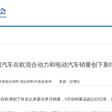
国汽车在欧混合动力和电动汽车销量创下新纪
代表处比利时 驻比利时代表处发布
来源：
彭博社
造商在欧洲创下有史以来最佳单月销量，9月份销量远超以往纪录