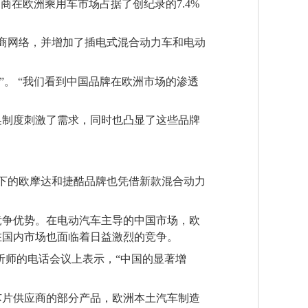
造商在欧洲乘用车市场占据了创纪录的7.4%
商网络，并增加了插电式混合动力车和电动
发展趋势”。 “我们看到中国品牌在欧洲市场的渗透
换制度刺激了需求，同时也凸显了这些品牌
下的欧摩达和捷酷品牌也凭借新款混合动力
竞争优势。在电动汽车主导的中国市场，欧
在国内市场也面临着日益激烈的竞争。
析师的电话会议上表示，“中国的显著增
芯片供应商的部分产品，欧洲本土汽车制造