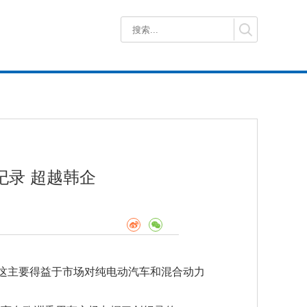
录 超越韩企
，这主要得益于市场对纯电动汽车和混合动力