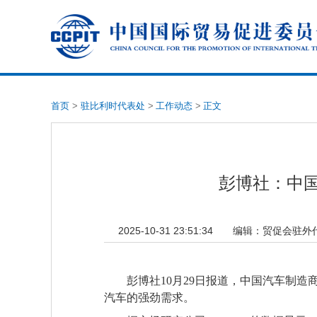
首页
>
驻比利时代表处
>
工作动态
>
正文
彭博社：中
2025-10-31 23:51:34
编辑：
贸促会驻外
彭博社10月29日报道，中国汽车制
汽车的强劲需求。