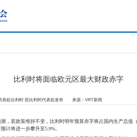
比利时将面临欧元区最大财政赤字
代表处比利时 驻比利时代表处发布
来源：
VRT新闻
会预测，若政策维持不变，比利时明年预算赤字将占国内生产总值（
预计将进一步攀升至5.9%。