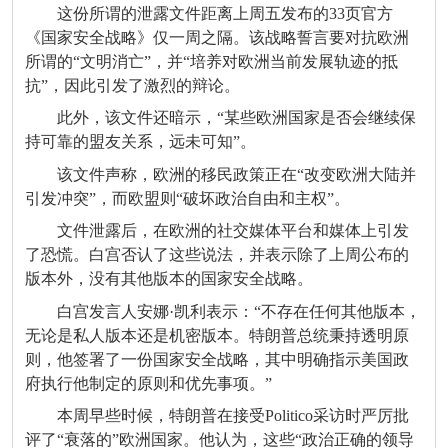
这份所谓的泄露文件距离上周五发布的33页官方
《国家安全战略》仅一周之隔。该战略誓言要对抗欧洲
所谓的“文明消亡”，并“培养对欧洲当前发展轨迹的抵
抗”，因此引发了激烈的辩论。
此外，该文件还暗示，“某些欧洲国家是否会继续保
持可靠的盟友关系，远未可知”。
该文件声称，欧洲的移民政策正在“改变欧洲大陆并
引发冲突”，而欧盟则“破坏政治自由和主权”。
文件泄露后，在欧洲的社交媒体平台和媒体上引发
了恐慌。白宫否认了这些说法，并表示除了上周公布的
版本外，没有其他版本的国家安全战略。
白宫发言人安娜·凯利表示：“不存在任何其他版本，
无论是私人版本还是机密版本。特朗普总统秉持透明原
则，他签署了一份国家安全战略，其中明确指示美国政
府执行他制定的原则和优先事项。”
本周早些时候，特朗普在接受Politico采访时严厉批
评了“衰落的”欧洲国家。他认为，这些“政治正确的领导