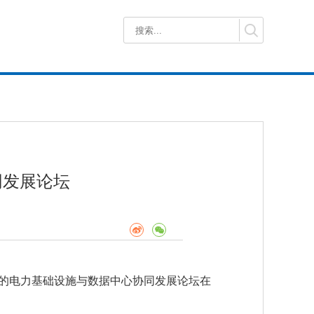
同发展论坛
承办的电力基础设施与数据中心协同发展论坛在