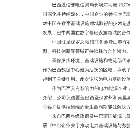
巴西通信部电信局局长埃尔马诺·特
固深化并持续深化，中国企业的参与为巴
对中国在数字基础设施领域取得的技术进
发展，巴中两国在数字基础设施领域的合
中国驻圣保罗总领馆商务参赞白春晖在
型、科技创新等领域正持续释放合作潜力
圣保罗州环境、基础设施和物流部代表
作为巴西数据中心最为活跃的区域，承载了
起到了关键作用。此次论坛为电力基础设
作为巴西具有影响力的电力能源企业，
介绍，公司凭借覆盖巴西圣保罗州和南里
心客户提供端到端的全生命周期能源解决方
来自巴西各级政府及中巴两国能源与算
署《中巴企业关于推动电力基础设施与数