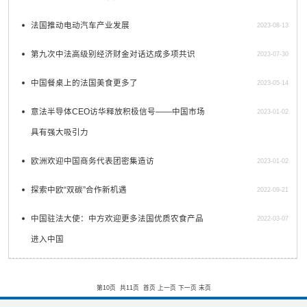
法国推动电动汽车产业发展
2023-08-13
第九次中法高级别经济财金对话达成多项共识
2023-07-30
中国餐桌上的法国美食更多了
2023-05-14
意法半导体CEO访华释放积极信号——中国市场
2023-01-02
具有强大吸引力
欧洲欢迎中国商务代表团密集造访
2023-01-02
探索中欧“双碳”合作新机遇
2022-09-21
中国驻法大使：中方欢迎更多法国优质农食产品
2022-03-07
进入中国
第10页
共11页
首页
上一页
下一页
末页