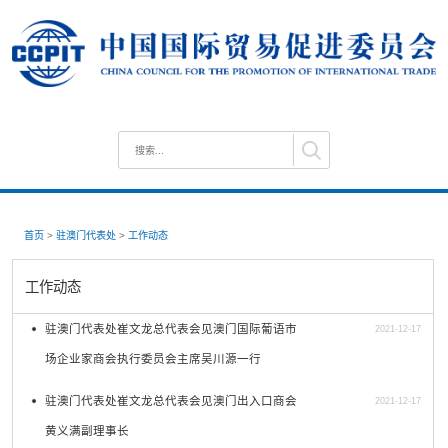
首页
>
驻澳门代表处
>
工作动态
工作动态
驻澳门代表处崔文龙总代表会见澳门国际葡语市
2021-12-17
场企业家商会执行委员会主席吴川源一行
驻澳门代表处崔文龙总代表会见澳门出入口商会
2021-12-17
黄义满副理事长