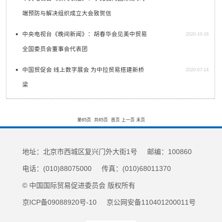
端预防与解决组织成立大会致贺信
中央电视台《晚间新闻》：胡春华会见美中贸易
2020-10-16
全国委员会董事会代表团
中国贸促会 线上数字展会 为中拉贸易搭建新桥
2020-07-14
梁
第65页
共65页
首页
上一页
末页
地址：北京市西城区复兴门外大街1号 邮编：100860
电话：(010)88075000 传真：(010)68011370
© 中国国际贸易促进委员会 版权所有
京ICP备09088920号-10 京公网安备110401200011号