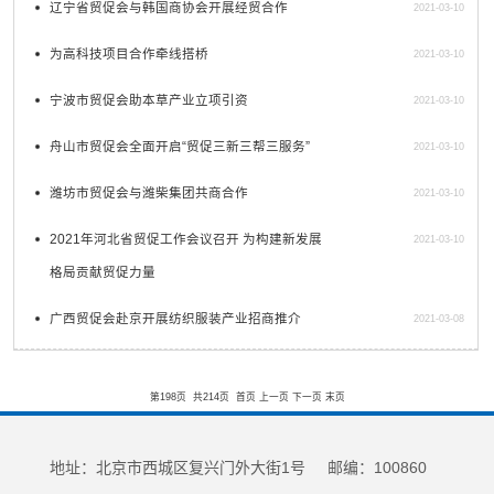
辽宁省贸促会与韩国商协会开展经贸合作
2021-03-10
为高科技项目合作牵线搭桥
2021-03-10
宁波市贸促会助本草产业立项引资
2021-03-10
舟山市贸促会全面开启“贸促三新三帮三服务”
2021-03-10
潍坊市贸促会与潍柴集团共商合作
2021-03-10
2021年河北省贸促工作会议召开 为构建新发展
2021-03-10
格局贡献贸促力量
广西贸促会赴京开展纺织服装产业招商推介
2021-03-08
第198页
共214页
首页
上一页
下一页
末页
地址：北京市西城区复兴门外大街1号 邮编：100860