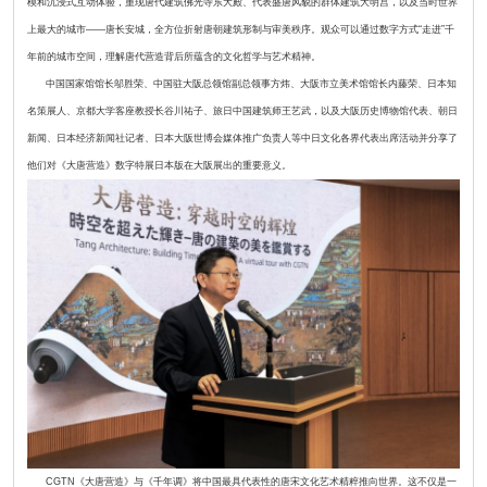
模和沉浸式互动体验，重现唐代建筑佛光寺东大殿、代表盛唐风貌的群体建筑大明宫，以及当时世界
上最大的城市——唐长安城，全方位折射唐朝建筑形制与审美秩序。观众可以通过数字方式“走进”千
年前的城市空间，理解唐代营造背后所蕴含的文化哲学与艺术精神。
中国国家馆馆长邬胜荣、中国驻大阪总领馆副总领事方炜、大阪市立美术馆馆长内藤荣、日本知
名策展人、京都大学客座教授长谷川祐子、旅日中国建筑师王艺武，以及大阪历史博物馆代表、朝日
新闻、日本经济新闻社记者、日本大阪世博会媒体推广负责人等中日文化各界代表出席活动并分享了
他们对《大唐营造》数字特展日本版在大阪展出的重要意义。
CGTN《大唐营造》与《千年调》将中国最具代表性的唐宋文化艺术精粹推向世界。这不仅是一