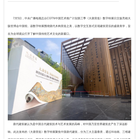
7月5日，中央广播电视总台CGTN中国艺术推广计划第三季《大唐营造》数字特展日文版亮相大
阪世博会中国馆。该数字特展围绕唐代木构营造之美，以数字交互形式呈现建筑背后的盛唐美学，旨
在为全球观众打开了解中国传统艺术文化的新窗口。
唐代建筑被认为是中国古代建筑技术与艺术发展的高峰，对中国乃至世界建筑史产生了深远影
响。此次发布的《大唐营造》数字特展聚焦中国唐代建筑，分为三大主题垂类，通过AI动画、三维建