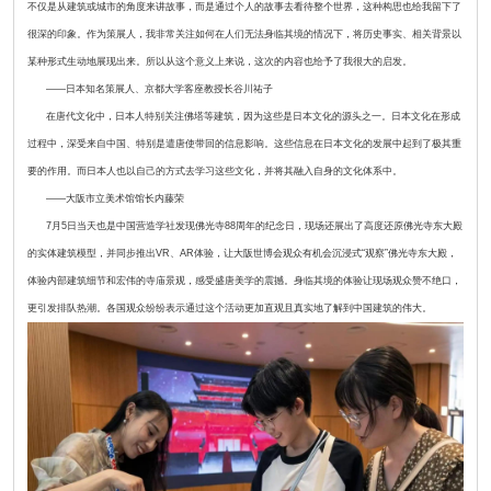
不仅是从建筑或城市的角度来讲故事，而是通过个人的故事去看待整个世界，这种构思也给我留下了
很深的印象。作为策展人，我非常关注如何在人们无法身临其境的情况下，将历史事实、相关背景以
某种形式生动地展现出来。所以从这个意义上来说，这次的内容也给予了我很大的启发。
——日本知名策展人、京都大学客座教授长谷川祐子
在唐代文化中，日本人特别关注佛塔等建筑，因为这些是日本文化的源头之一。日本文化在形成
过程中，深受来自中国、特别是遣唐使带回的信息影响。这些信息在日本文化的发展中起到了极其重
要的作用。而日本人也以自己的方式去学习这些文化，并将其融入自身的文化体系中。
——大阪市立美术馆馆长内藤荣
7月5日当天也是中国营造学社发现佛光寺88周年的纪念日，现场还展出了高度还原佛光寺东大殿
的实体建筑模型，并同步推出VR、AR体验，让大阪世博会观众有机会沉浸式“观察”佛光寺东大殿，
体验内部建筑细节和宏伟的寺庙景观，感受盛唐美学的震撼。身临其境的体验让现场观众赞不绝口，
更引发排队热潮。各国观众纷纷表示通过这个活动更加直观且真实地了解到中国建筑的伟大。