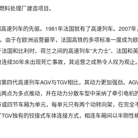
乏燃料处理厂建造项目。
洲高速列车的先驱。1981年法国就有了高速列车。200
录。由于在欧洲运营最早，法国高铁的多项标准一度成为
法国和比利时、荷兰之间的高速列车“大力士”、法国和英
连续30年未出现死亡事故，其运营之成熟令人叹为观止
第四代高速列车AGV与TGV相比，其动力更加强劲。A
后两点为多点推动，并在动力分散车型中采纳了牵引电机
节或四节车厢为单元，每单元只有两个动转向架，在完全
了TGV独有的铰接式车体连接方式，相连车厢间以半刚性