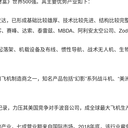
财富》世界500强。其主要优势产业如下：
发达，已形成基础比较雄厚、技术比较先进、结构比较完
赛峰、达索、泰雷兹、MBDA、阿利安太空公司、Zodiac
起落架、机载设备及布线、惯性导航、战术无人机、生
机制造商之一，知名产品包括“幻影”系列战斗机、“美洲
新纪录，力压其美国竞争对手波音公司，成全球最大飞机生
产业，七成营业额来自国际市场。2018年底，该行业雇佣