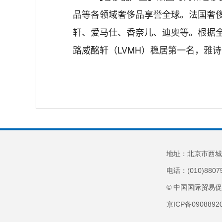
品等各领域奢侈品享誉全球。法国奢侈
轩、爱马仕、香奈儿、迪奥等。根据全
路威酩轩（LVMH）稳居第一名，雅
地址：北京市西城
电话：(010)8807
© 中国国际贸易
京ICP备090889