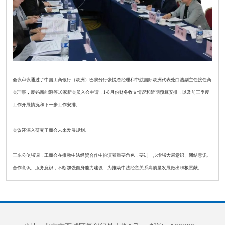
会议审议通过了中国工商银行（欧洲）巴黎分行张悦总经理和中航国际欧洲代表处白浩副主任接任商
会理事，厦钨新能源等10家新会员入会申请，1-8月份财务收支情况和近期预算安排，以及前三季度
工作开展情况和下一步工作安排。
会议还深入研究了商会未来发展规划。
王东公使强调，工商会在推动中法经贸合作中扮演着重要角色，要进一步增强大局意识、团结意识、
合作意识、服务意识，不断加强自身能力建设，为推动中法经贸关系高质量发展做出积极贡献。