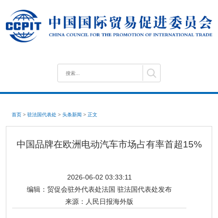
首页
>
驻法国代表处
>
头条新闻
>
正文
中国品牌在欧洲电动汽车市场占有率首超15%
2026-06-02 03:33:11
编辑：
贸促会驻外代表处法国 驻法国代表处发布
来源：
人民日报海外版