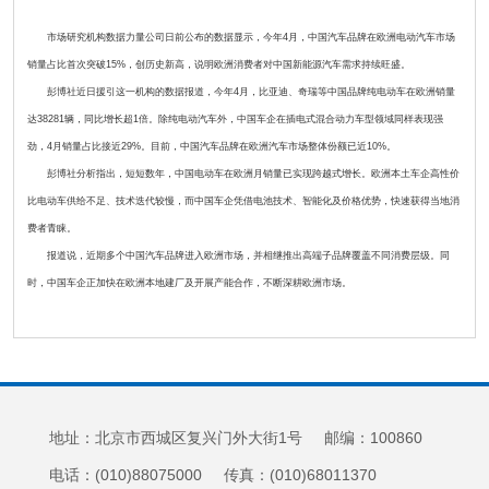
市场研究机构数据力量公司日前公布的数据显示，今年4月，中国汽车品牌在欧洲电动汽车市场
销量占比首次突破15%，创历史新高，说明欧洲消费者对中国新能源汽车需求持续旺盛。
彭博社近日援引这一机构的数据报道，今年4月，比亚迪、奇瑞等中国品牌纯电动车在欧洲销量
达38281辆，同比增长超1倍。除纯电动汽车外，中国车企在插电式混合动力车型领域同样表现强
劲，4月销量占比接近29%。目前，中国汽车品牌在欧洲汽车市场整体份额已近10%。
彭博社分析指出，短短数年，中国电动车在欧洲月销量已实现跨越式增长。欧洲本土车企高性价
比电动车供给不足、技术迭代较慢，而中国车企凭借电池技术、智能化及价格优势，快速获得当地消
费者青睐。
报道说，近期多个中国汽车品牌进入欧洲市场，并相继推出高端子品牌覆盖不同消费层级。同
时，中国车企正加快在欧洲本地建厂及开展产能合作，不断深耕欧洲市场。
地址：北京市西城区复兴门外大街1号 邮编：100860
电话：(010)88075000 传真：(010)68011370