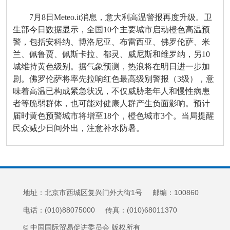
7月8日Meteo.it消息，意大利高温警报再度升级。卫
生部今日数据显示，全国10个主要城市启动橙色高温预
警，包括安科纳、博洛尼亚、布雷西亚、佛罗伦萨、米
兰、佩鲁贾、佩斯卡拉、都灵、威尼斯和维罗纳，另10
城维持黄色级别。据气象预测，热浪将在明日进一步加
剧。佛罗伦萨将率先拉响红色最高级别警报（3级），意
味着高温已构成紧急状况，不仅威胁老年人和慢性病患
者等脆弱群体，也可能对健康人群产生负面影响。预计
届时黄色预警城市将增至18个，橙色城市3个。当局提醒
民众减少日间外出，注意补水防暑。
地址：北京市西城区复兴门外大街1号 邮编：100860
电话：(010)88075000 传真：(010)68011370
© 中国国际贸易促进委员会 版权所有